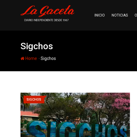
Skip
to
INICIO
NOTICIAS
O
content
Sigchos
-
Home
Sigchos
SIGCHOS