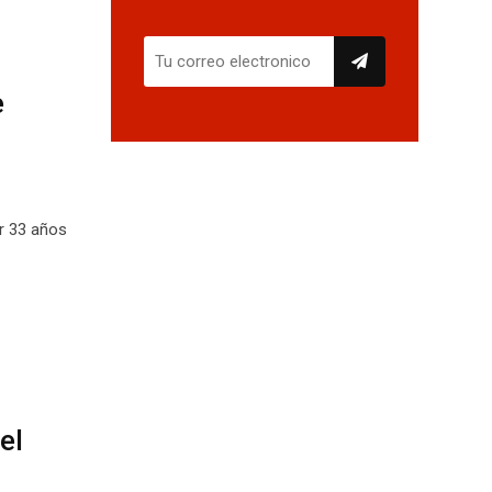
e
ar 33 años
el