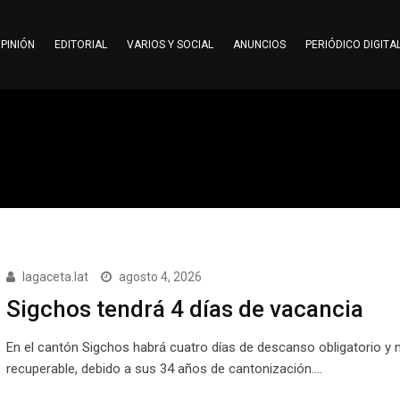
PINIÓN
EDITORIAL
VARIOS Y SOCIAL
ANUNCIOS
PERIÓDICO DIGITA
lagaceta.lat
agosto 4, 2026
Sigchos tendrá 4 días de vacancia
En el cantón Sigchos habrá cuatro días de descanso obligatorio y 
recuperable, debido a sus 34 años de cantonización.…