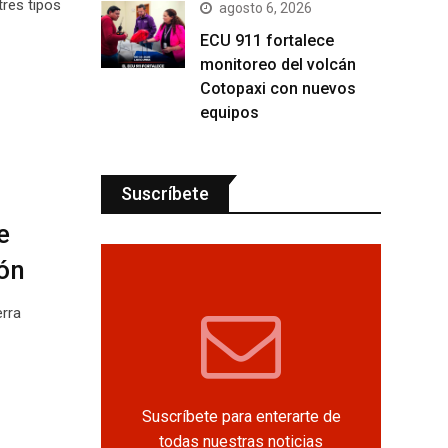
tres tipos
agosto 6, 2026
ECU 911 fortalece
monitoreo del volcán
Cotopaxi con nuevos
equipos
Suscríbete
e
ón
erra
Suscríbete para enterarte de
todas nuestras noticias