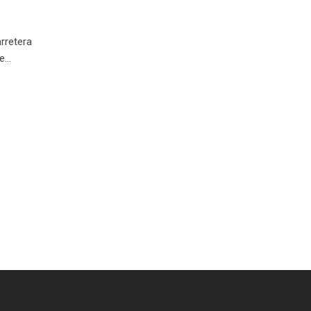
rretera
ue…