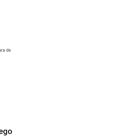
ara de
uego