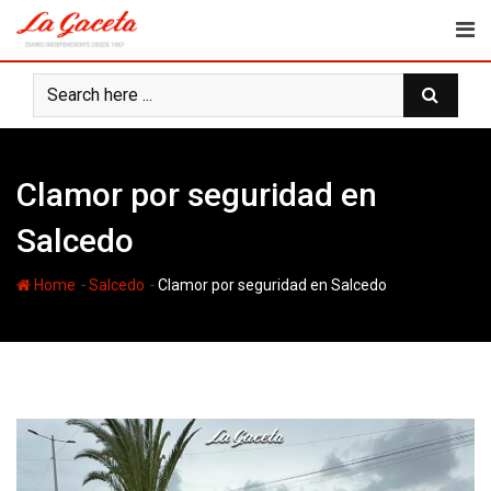
Skip
to
content
Clamor por seguridad en
Salcedo
-
-
Home
Salcedo
Clamor por seguridad en Salcedo