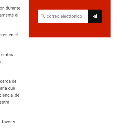
ron durante
tamente al
ares en el
s rentas
ón
 cerca de
aria que
ciencia, de
estra
 favor y