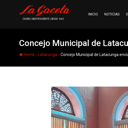
Skip
to
INICIO
NOTICIAS
O
content
Concejo Municipal de Latacu
-
-
Home
Latacunga
Concejo Municipal de Latacunga envía