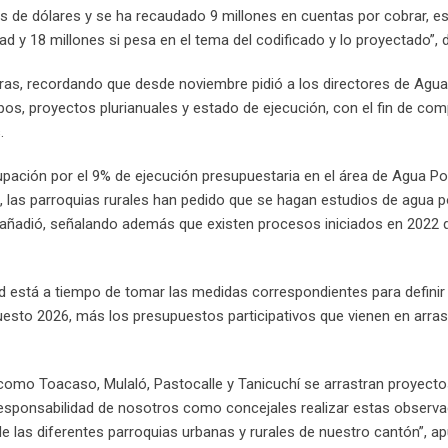
 de dólares y se ha recaudado 9 millones en cuentas por cobrar, es 
d y 18 millones si pesa en el tema del codificado y lo proyectado”, 
bras, recordando que desde noviembre pidió a los directores de Agua
pos, proyectos plurianuales y estado de ejecución, con el fin de com
.
upación por el 9% de ejecución presupuestaria en el área de Agua Po
, las parroquias rurales han pedido que se hagan estudios de agua p
”, añadió, señalando además que existen procesos iniciados en 2022
ed está a tiempo de tomar las medidas correspondientes para defini
puesto 2026, más los presupuestos participativos que vienen en arra
 como Toacaso, Mulaló, Pastocalle y Tanicuchí se arrastran proyect
la responsabilidad de nosotros como concejales realizar estas observ
de las diferentes parroquias urbanas y rurales de nuestro cantón”, ap