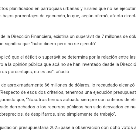
ectos planificados en parroquias urbanas y rurales que no se ejecuta
 bajos porcentajes de ejecución, lo que, según afirmó, afecta direc
la Dirección Financiera, existiría un superávit de 7 millones de dól
io significa que “hubo dinero pero no se ejecutó”.
plicó que el déficit o superávit se determina por la relación entre la
o a la opinión pública que acá no se han inventado desde la Direcci
os porcentajes, no es así”, añadió.
fue de aproximadamente 66 millones de dólares, lo recaudado alcanzó
 “Respecto de esos dos criterios, tenemos una ejecución presupuest
segurando que, “Nosotros hemos actuado siempre con criterios de efi
n sido derrochados o los recursos públicos han sido desviados en nu
breprecios, de despilfarros, sino simplemente de trabajo”.
liquidación presupuestaria 2025 pase a observación con ocho votos a