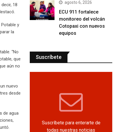
agosto 6, 2026
decir, 18
ECU 911 fortalece
destacó.
monitoreo del volcán
 Potable y
Cotopaxi con nuevos
parar la
equipos
table. “No
Suscríbete
otable, que
 que aún no
r un nuevo
stres desde
os de agua
aciones,
Suscríbete para enterarte de
untó.
todas nuestras noticias