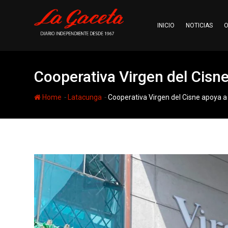
Skip
to
INICIO
NOTICIAS
O
content
Cooperativa Virgen del Cisne
-
-
Home
Latacunga
Cooperativa Virgen del Cisne apoya a 