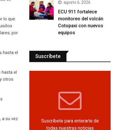
agosto 6, 2026
ECU 911 fortalece
monitoreo del volcán
r lo que
Cotopaxi con nuevos
uisitos
equipos
lares; por
% hasta el
Suscríbete
 hasta el
y otros
as
, a su vez
Suscríbete para enterarte de
todas nuestras noticias