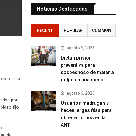
Noticias Destacadas
RECENT
POPULAR
COMMON
agosto 6, 2026
Dictan prisión
preventiva para
sospechoso de matar a
inute read
golpes a una menor
agosto 6, 2026
didas por
Usuarios madrugan y
plazo fijo
hacen largas filas para
obtener turnos en la
ANT
to
dad de