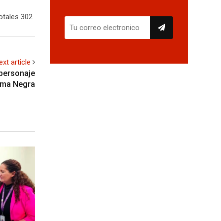
otales 302
ext article
 personaje
Mama Negra