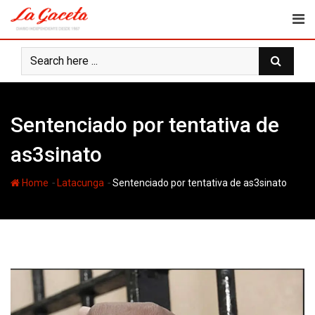
Skip
to
content
Sentenciado por tentativa de
as3sinato
-
-
Home
Latacunga
Sentenciado por tentativa de as3sinato