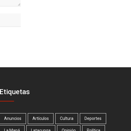
Etiquetas
Anuncios
Artículos
Cultura
Deportes
La Maná
Latacunga
Opinión
Política