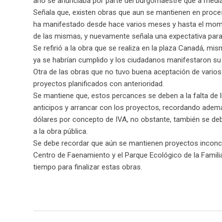
año se anunciaba por parte del burgomaestre que a mediad
Señala que, existen obras que aun se mantienen en proce
ha manifestado desde hace varios meses y hasta el mome
de las mismas, y nuevamente señala una expectativa para
Se refirió a la obra que se realiza en la plaza Canadá, m
ya se habrían cumplido y los ciudadanos manifestaron su
Otra de las obras que no tuvo buena aceptación de varios
proyectos planificados con anterioridad.
Se mantiene que, estos percances se deben a la falta de li
anticipos y arrancar con los proyectos, recordando adem
dólares por concepto de IVA, no obstante, también se deb
a la obra pública.
Se debe recordar que aún se mantienen proyectos inconclu
Centro de Faenamiento y el Parque Ecológico de la Famili
tiempo para finalizar estas obras.