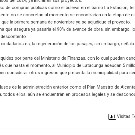
os del 2024, ya iniciarían sus proyectos.
so de compras públicas como el bulevar en el barrio La Estación, t
nto no se concretan al momento se encontrarían en la etapa de cal
 que la primera semana de noviembre ya se adjudique el proyecto.
isma que asegura ya pasaría el 90% de avance de obra, sin embargo, 
 descontento.
 ciudadanos es, la regeneración de los pasajes; sin embargo, señal
quidez por parte del Ministerio de Finanzas, con lo cual puedan canc
ás que hasta el momento, al Municipio de Latacunga adeudan 5 mill
en considerar otros ingresos que presenta la municipalidad para se
sos de la administración anterior como el Plan Maestro de Alcantari
a, todos ellos, aún se encuentran en procesos legales y se descono
Visitas T