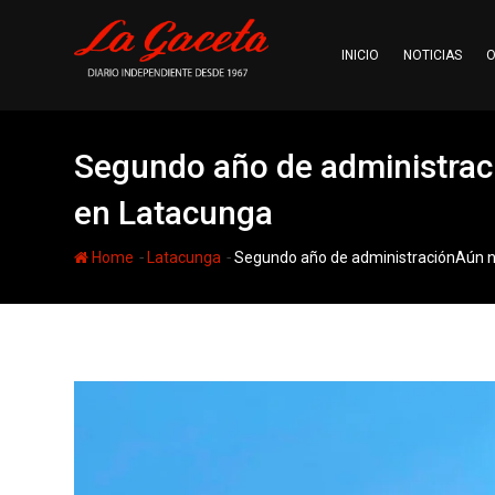
Skip
to
INICIO
NOTICIAS
O
content
Segundo año de administrac
en Latacunga
-
-
Home
Latacunga
Segundo año de administraciónAún n