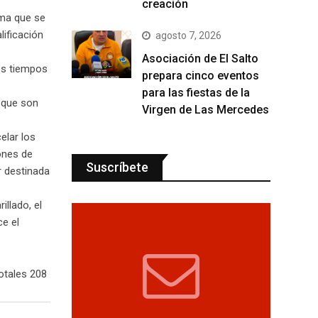
creación
ema que se
ificación
agosto 7, 2026
Asociación de El Salto
los tiempos
prepara cinco eventos
para las fiestas de la
a que son
Virgen de Las Mercedes
elar los
ones de
Suscríbete
r destinada
llado, el
ce el
otales 208