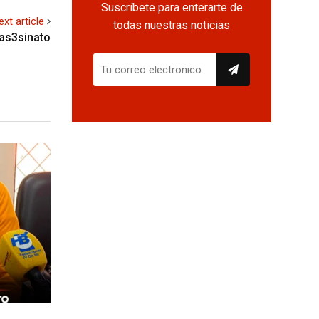
Suscríbete para enterarte de
ext article
todas nuestras noticias
 as3sinato