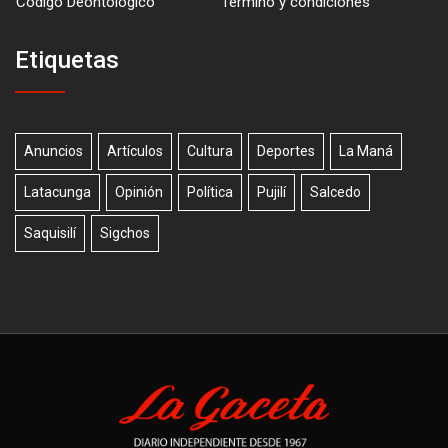
Código Deontológico
Término y condiciones
Etiquetas
Anuncios
Artículos
Cultura
Deportes
La Maná
Latacunga
Opinión
Política
Pujilí
Salcedo
Saquisilí
Sigchos