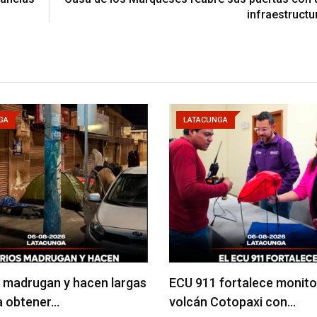
infraestructu
GA
LATACUNGA
 madrugan y hacen largas
ECU 911 fortalece monito
ra obtener…
volcán Cotopaxi con…