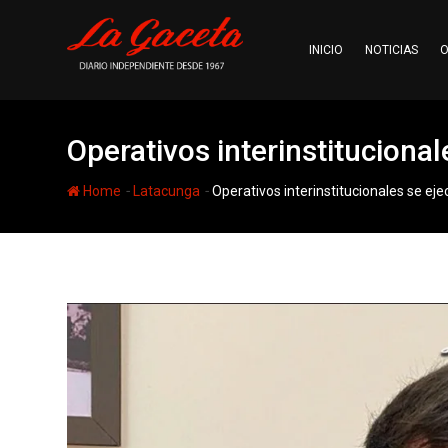
Skip
to
INICIO
NOTICIAS
O
content
Operativos interinstituciona
-
-
Home
Latacunga
Operativos interinstitucionales se e