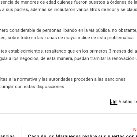
resencia de menores de edad quienes fueron puestos a órdenes de l
a sus padres, además se incautaron varios litros de licor y se claus
ero considerable de personas libando en la vía pública, no obstante
ones, sobre todo en las zonas de mayor índice de esta problemática.
ntes establecimientos, resaltando que en los primeros 3 meses del a
gula a los negocios, de esta manera, puedan tramitar la renovación 
tas a la normativa y las autoridades proceden a las sanciones
cumplir con estas disposiciones.
Visitas T
N
tancias
Casa de los Marqueses reabre sus puertas con 