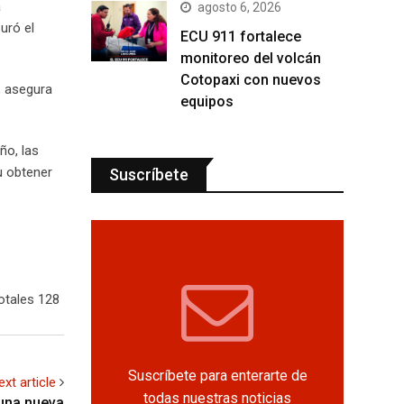
a
agosto 6, 2026
uró el
ECU 911 fortalece
monitoreo del volcán
Cotopaxi con nuevos
, asegura
equipos
ño, las
u obtener
Suscríbete
otales 128
Suscríbete para enterarte de
ext article
todas nuestras noticias
una nueva