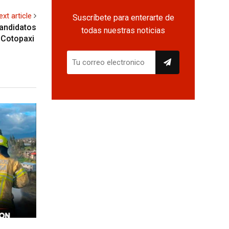
ext article
Suscríbete para enterarte de
candidatos
todas nuestras noticias
 Cotopaxi