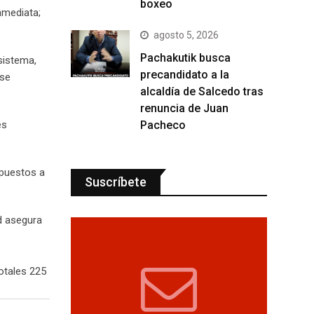
boxeo
nmediata;
agosto 5, 2026
Pachakutik busca
sistema,
precandidato a la
 se
alcaldía de Salcedo tras
renuncia de Juan
Pacheco
es
 puestos a
Suscríbete
ad asegura
otales 225