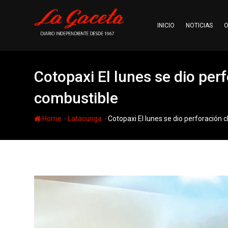
Skip
to
INICIO
NOTICIAS
O
content
Cotopaxi El lunes se dio per
combustible
-
-
Home
Latacunga
Cotopaxi El lunes se dio perforación 