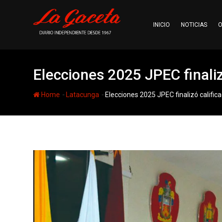
Skip
to
INICIO
NOTICIAS
O
content
Elecciones 2025 JPEC finali
-
-
Home
Latacunga
Elecciones 2025 JPEC finalizó califi