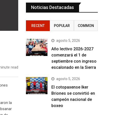
Noticias Destacadas
RECENT
POPULAR
COMMON
agosto 5, 2026
Año lectivo 2026-2027
comenzará el 1 de
septiembre con ingreso
escalonado en la Sierra
inute read
agosto 5, 2026
iones
El cotopaxense Iker
Briones se convirtió en
campeón nacional de
garon la
boxeo
ubsanar
ón de