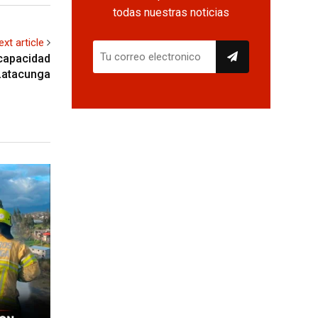
todas nuestras noticias
ext article
scapacidad
 Latacunga