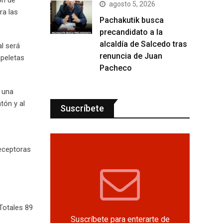
agosto 5, 2026
ra las
Pachakutik busca
precandidato a la
alcaldía de Salcedo tras
al será
renuncia de Juan
apeletas
Pacheco
r una
tón y al
Suscríbete
receptoras
Totales 89
Suscríbete para enterarte de