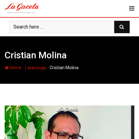
Skip
to
content
Cristian Molina
-
-
Home
Latacunga
Cristian Molina