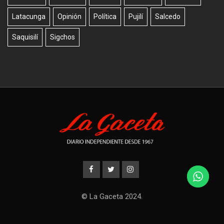
Latacunga
Opinión
Política
Pujilí
Salcedo
Saquisilí
Sigchos
© La Gaceta 2024.