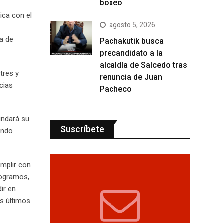
boxeo
ica con el
agosto 5, 2026
ta de
Pachakutik busca
precandidato a la
alcaldía de Salcedo tras
tres y
renuncia de Juan
cias
Pacheco
rindará su
Suscríbete
endo
umplir con
logramos,
ir en
os últimos