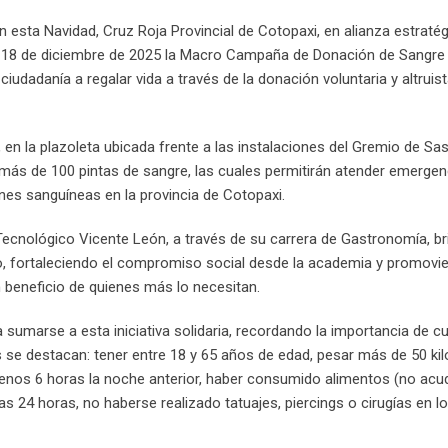
en esta Navidad, Cruz Roja Provincial de Cotopaxi, en alianza estratég
nes 18 de diciembre de 2025 la Macro Campaña de Donación de Sangre
ciudadanía a regalar vida a través de la donación voluntaria y altruis
 en la plazoleta ubicada frente a las instalaciones del Gremio de Sas
 más de 100 pintas de sangre, las cuales permitirán atender emergen
nes sanguíneas en la provincia de Cotopaxi.
o Tecnológico Vicente León, a través de su carrera de Gastronomía, b
o, fortaleciendo el compromiso social desde la academia y promovi
en beneficio de quienes más lo necesitan.
 sumarse a esta iniciativa solidaria, recordando la importancia de c
es se destacan: tener entre 18 y 65 años de edad, pesar más de 50 ki
menos 6 horas la noche anterior, haber consumido alimentos (no acud
as 24 horas, no haberse realizado tatuajes, piercings o cirugías en l