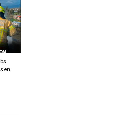
ias
s en