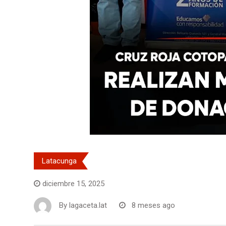
Latacunga
diciembre 15, 2025
By
lagaceta.lat
8 meses ago