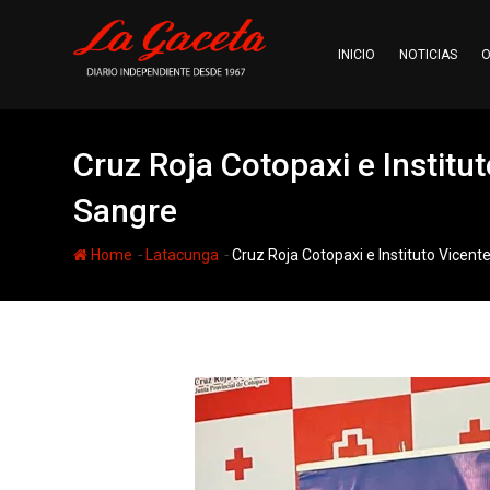
Skip
to
INICIO
NOTICIAS
O
content
Cruz Roja Cotopaxi e Instit
Sangre
-
-
Home
Latacunga
Cruz Roja Cotopaxi e Instituto Vice