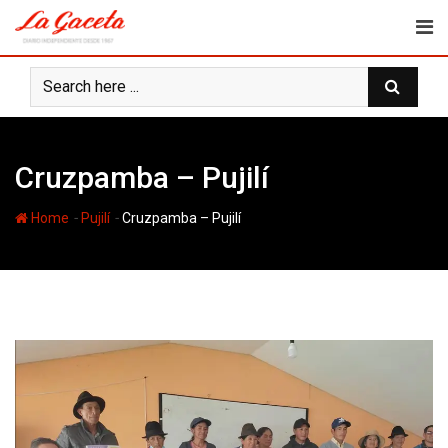
Skip
to
content
Cruzpamba – Pujilí
-
-
Home
Pujilí
Cruzpamba – Pujilí