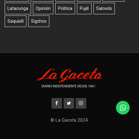
Latacunga
Opinión
Política
Pujilí
Salcedo
Saquisilí
Sigchos
© La Gaceta 2024.