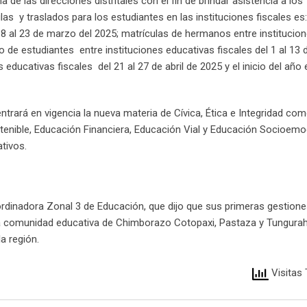
de las direcciones distritales con el fin de brindar asistencia a los
as y traslados para los estudiantes en las instituciones fiscales es:
18 al 23 de marzo del 2025; matrículas de hermanos entre institucio
 de estudiantes entre instituciones educativas fiscales del 1 al 13 de
 educativas fiscales del 21 al 27 de abril de 2025 y el inicio del año
ntrará en vigencia la nueva materia de Cívica, Ética e Integridad com
stenible, Educación Financiera, Educación Vial y Educación Socioemo
tivos.
dinadora Zonal 3 de Educación, que dijo que sus primeras gestione
y la comunidad educativa de Chimborazo Cotopaxi, Pastaza y Tungura
la región.
Visitas 