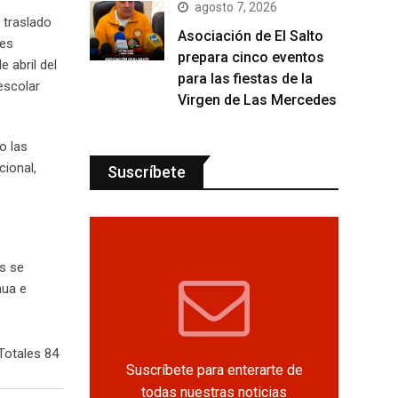
agosto 7, 2026
 traslado
Asociación de El Salto
nes
prepara cinco eventos
 abril del
para las fiestas de la
 escolar
Virgen de Las Mercedes
o las
cional,
Suscríbete
s se
hua e
Totales 84
Suscríbete para enterarte de
todas nuestras noticias