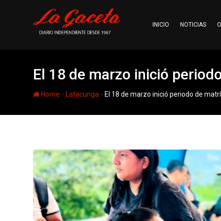
Skip
to
INICIO
NOTICIAS
O
content
El 18 de marzo inició period
-
-
Home
Latacunga
El 18 de marzo inició periodo de matr