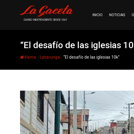
Skip
to
INICIO
NOTICIAS
O
content
“El desafío de las iglesias 10
-
-
Home
Latacunga
“El desafío de las iglesias 10k”