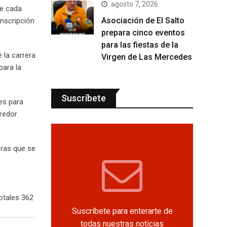
agosto 7, 2026
de cada
Asociación de El Salto
inscripción
prepara cinco eventos
para las fiestas de la
 la carrera
Virgen de Las Mercedes
para la
Suscríbete
es para
rredor
eras que se
otales 362
Suscríbete para enterarte de
todas nuestras noticias