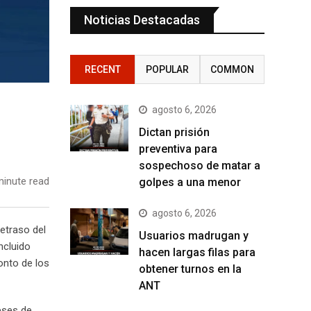
Noticias Destacadas
RECENT
POPULAR
COMMON
agosto 6, 2026
Dictan prisión
preventiva para
sospechoso de matar a
inute read
golpes a una menor
agosto 6, 2026
retraso del
Usuarios madrugan y
ncluido
hacen largas filas para
onto de los
obtener turnos en la
ANT
eses de