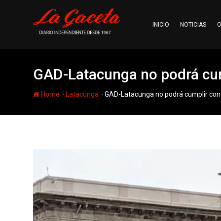
Skip
to
INICIO
NOTICIAS
O
content
GAD-Latacunga no podrá cump
-
-
Home
Latacunga
GAD-Latacunga no podrá cumplir con e