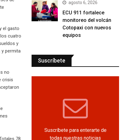
agosto 6, 2026
ete
ECU 911 fortalece
monitoreo del volcán
Cotopaxi con nuevos
y el gasto
equipos
 los cuatro
sueldos y
 y permita
Suscríbete
es no
 crisis
 aceptaron
de
ones
Suscríbete para enterarte de
todas nuestras noticias
Totales 78