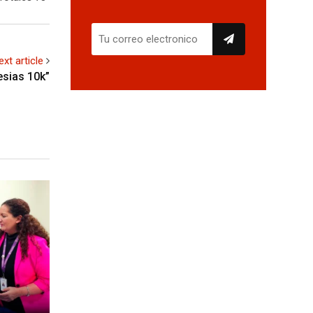
ext article
lesias 10k”