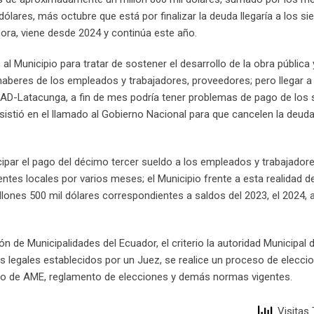
dólares, más octubre que está por finalizar la deuda llegaría a los si
hora, viene desde 2024 y continúa este año.
al Municipio para tratar de sostener el desarrollo de la obra pública 
s haberes de los empleados y trabajadores, proveedores; pero llegar a
 GAD-Latacunga, a fin de mes podría tener problemas de pago de los 
istió en el llamado al Gobierno Nacional para que cancelen la deuda
icipar el pago del décimo tercer sueldo a los empleados y trabajador
tes locales por varios meses; el Municipio frente a esta realidad de
llones 500 mil dólares correspondientes a saldos del 2023, el 2024,
n de Municipalidades del Ecuador, el criterio la autoridad Municipal 
 legales establecidos por un Juez, se realice un proceso de elecci
tuto de AME, reglamento de elecciones y demás normas vigentes.
Visitas 