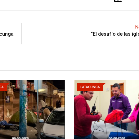
N
acunga
“El desafío de las ig
GA
LATACUNGA