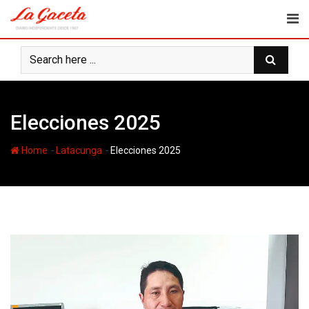
Skip
to
content
Elecciones 2025
-
-
Home
Latacunga
Elecciones 2025