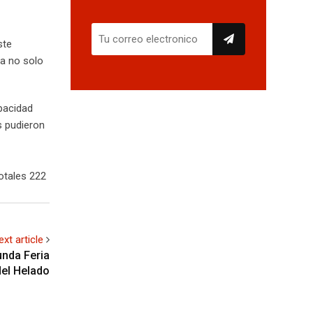
ste
la no solo
apacidad
s pudieron
otales 222
ext article
unda Feria
del Helado