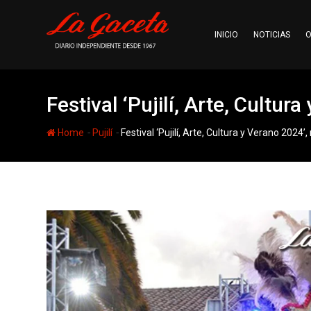
Skip
to
INICIO
NOTICIAS
O
content
Festival ‘Pujilí, Arte, Cultu
-
-
Home
Pujilí
Festival ‘Pujilí, Arte, Cultura y Verano 2024