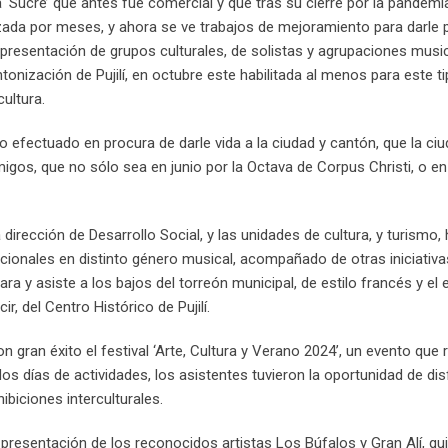
a ‘Sucre’ que antes fue comercial y que tras su cierre por la pandemi
izada por meses, y ahora se ve trabajos de mejoramiento para darle 
n presentación de grupos culturales, de solistas y agrupaciones musi
tonización de Pujilí, en octubre este habilitada al menos para este t
cultura.
 efectuado en procura de darle vida a la ciudad y cantón, que la ci
gos, que no sólo sea en junio por la Octava de Corpus Christi, o e
dirección de Desarrollo Social, y las unidades de cultura, y turismo,
acionales en distinto género musical, acompañado de otras iniciativ
ra y asiste a los bajos del torreón municipal, de estilo francés y el 
r, del Centro Histórico de Pujilí.
n gran éxito el festival ‘Arte, Cultura y Verano 2024’, un evento que r
 dos días de actividades, los asistentes tuvieron la oportunidad de dis
biciones interculturales.
resentación de los reconocidos artistas Los Búfalos y Gran Alí, qu