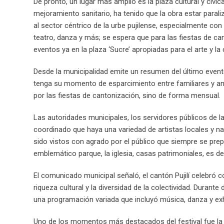
De pronto, un lugar más amplio es la plaza cultural y cívic
mejoramiento sanitario, ha tenido que la obra estar paral
al sector céntrico de la urbe pujilense, especialmente co
teatro, danza y más; se espera que para las fiestas de can
eventos ya en la plaza ‘Sucre’ apropiadas para el arte y la 
Desde la municipalidad emite un resumen del último evento
tenga su momento de esparcimiento entre familiares y ami
por las fiestas de cantonización, sino de forma mensual.
Las autoridades municipales, los servidores públicos de la 
coordinado que haya una variedad de artistas locales y n
sido vistos con agrado por el público que siempre se prepa
emblemático parque, la iglesia, casas patrimoniales, es deci
El comunicado municipal señaló, el cantón Pujilí celebró co
riqueza cultural y la diversidad de la colectividad. Durante
una programación variada que incluyó música, danza y exhi
Uno de los momentos más destacados del festival fue la p