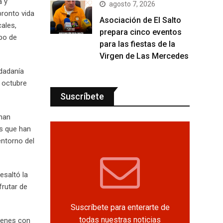
a y
agosto 7, 2026
pronto vida
Asociación de El Salto
cales,
prepara cinco eventos
ipo de
para las fiestas de la
Virgen de Las Mercedes
udadanía
n octubre
Suscríbete
 han
as que han
entorno del
esaltó la
frutar de
Suscríbete para enterarte de
todas nuestras noticias
ienes con