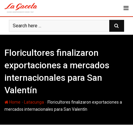
Skip
to
content
Floricultores finalizaron
exportaciones a mercados
internacionales para San
Valentín
-
-
Home
Latacunga
Floricultores finalizaron exportaciones a
mercados internacionales para San Valentín