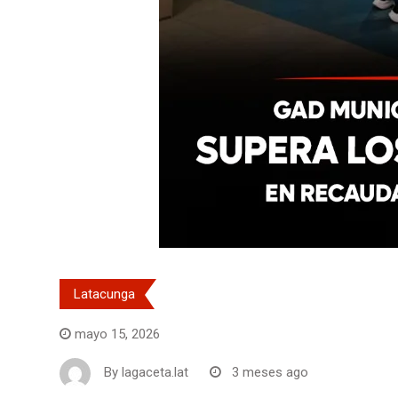
Latacunga
mayo 15, 2026
By
lagaceta.lat
3 meses ago