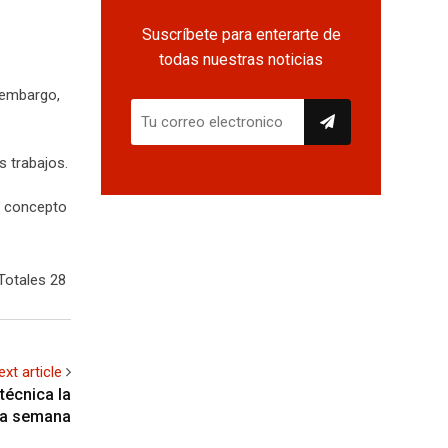
Suscríbete para enterarte de
todas nuestras noticias
n embargo,
s trabajos.
r concepto
Totales 28
ext article
técnica la
ma semana