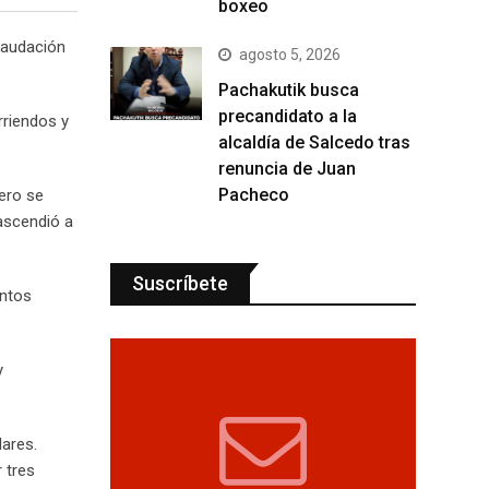
boxeo
caudación
agosto 5, 2026
Pachakutik busca
precandidato a la
rriendos y
alcaldía de Salcedo tras
renuncia de Juan
Pacheco
rero se
 ascendió a
Suscríbete
entos
y
lares.
 tres