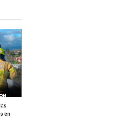
ias
s en