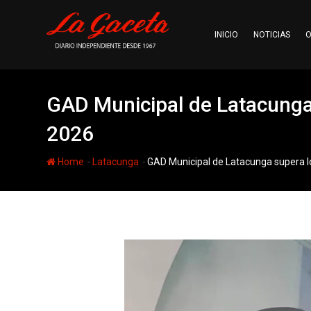
Skip
to
INICIO
NOTICIAS
O
content
GAD Municipal de Latacunga 
2026
-
-
Home
Latacunga
GAD Municipal de Latacunga supera l