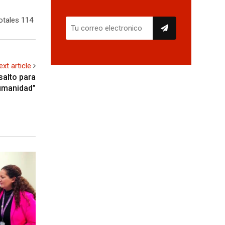
otales 114
ext article
salto para
umanidad”