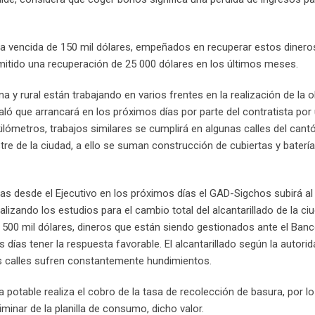
ra vencida de 150 mil dólares, empeñados en recuperar estos dinero
mitido una recuperación de 25 000 dólares en los últimos meses.
a y rural están trabajando en varios frentes en la realización de la 
 Yaló que arrancará en los próximos días por parte del contratista po
ilómetros, trabajos similares se cumplirá en algunas calles del can
tre de la ciudad, a ello se suman construcción de cubiertas y batería
s desde el Ejecutivo en los próximos días el GAD-Sigchos subirá al 
lizando los estudios para el cambio total del alcantarillado de la ci
s 500 mil dólares, dineros que están siendo gestionados ante el Ban
ías tener la respuesta favorable. El alcantarillado según la autorid
as calles sufren constantemente hundimientos.
a potable realiza el cobro de la tasa de recolección de basura, por l
minar de la planilla de consumo, dicho valor.