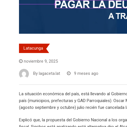
Latacunga
noviembre 9, 2025
By
lagaceta.lat
9 meses ago
La situación económica del país, está llevando al Gobier
país (municipios, prefecturas y GAD Parroquiales). Oscar 
(agosto septiembre y octubre) julio recién fue cancelada
Explicó que, la propuesta del Gobierno Nacional a los org
fiscal, Sigchos está analizando está alternativa dijo el Al