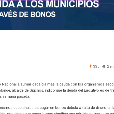
335
2 mi
no Nacional a sumar cada día más la deuda con los organismos secc
Monge, alcalde de Sigchos, indicó que la deuda del Ejecutivo es de 
 la semana pasada.
anismos seccionales es pagar en bonos debido a falta de dinero en l
calde, considera que coger bonos significa una pérdida de ingresos pa