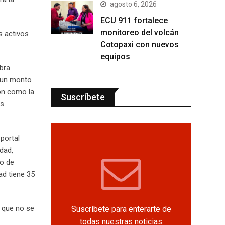
agosto 6, 2026
ECU 911 fortalece
monitoreo del volcán
s activos
Cotopaxi con nuevos
equipos
obra
r un monto
tón como la
Suscríbete
s.
portal
udad,
co de
ad tiene 35
o que no se
Suscríbete para enterarte de
todas nuestras noticias