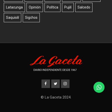
Latacunga
Opinión
Política
Pujilí
Salcedo
Saquisilí
Sigchos
© La Gaceta 2024.