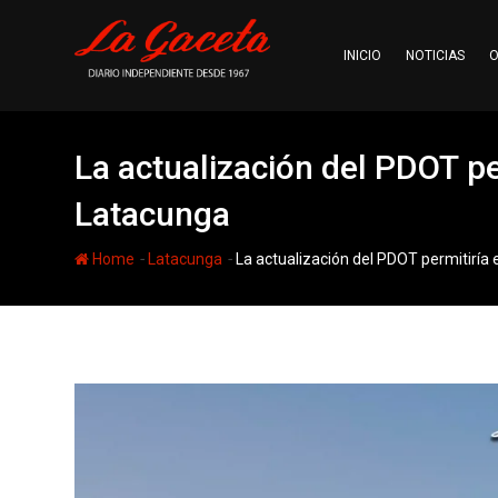
Skip
to
INICIO
NOTICIAS
O
content
La actualización del PDOT pe
Latacunga
-
-
Home
Latacunga
La actualización del PDOT permitiría 