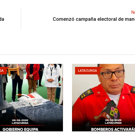
N
da
Comenzó campaña electoral de maner
GA
LATACUNGA