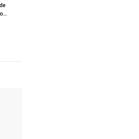
 de
do…