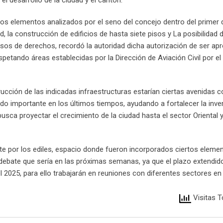
el desarrollo de la ciudad y el cantón.
e los elementos analizados por el seno del concejo dentro del primer
ad, la construcción de edificios de hasta siete pisos y La posibilidad
sos de derechos, recordó la autoridad dicha autorización de ser ap
spetando áreas establecidas por la Dirección de Aviación Civil por e
rucción de las indicadas infraestructuras estarían ciertas avenidas 
do importante en los últimos tiempos, ayudando a fortalecer la inve
usca proyectar el crecimiento de la ciudad hasta el sector Oriental 
te por los ediles, espacio donde fueron incorporados ciertos eleme
debate que sería en las próximas semanas, ya que el plazo extendido
2025, para ello trabajarán en reuniones con diferentes sectores en t
Visitas T