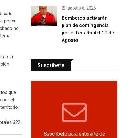
agosto 6, 2026
 debate
Bomberos activarán
 de poder
plan de contingencia
robado no
por el feriado del 10 de
l tema
Agosto
como la
rsión
Suscríbete
y
ntos que
 por el
erritorio.
otales 322
Suscríbete para enterarte de