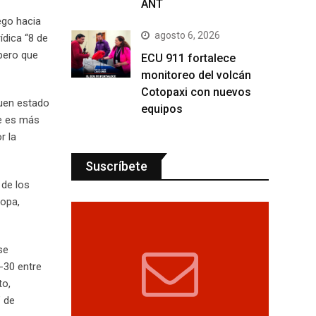
ANT
uego hacia
agosto 6, 2026
ídica “8 de
 pero que
ECU 911 fortalece
monitoreo del volcán
Cotopaxi con nuevos
buen estado
equipos
ue es más
r la
Suscríbete
 de los
ropa,
se
-30 entre
to,
” de