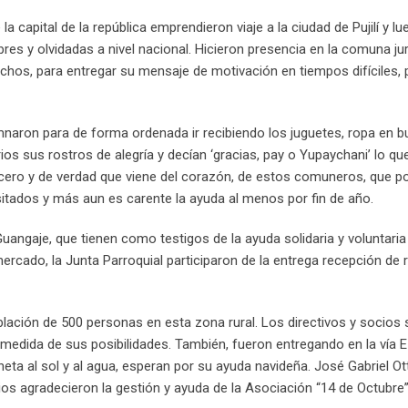
a capital de la república emprendieron viaje a la ciudad de Pujilí y l
s y olvidadas a nivel nacional. Hicieron presencia en la comuna jur
 Sigchos, para entregar su mensaje de motivación en tiempos difíciles,
mnaron para de forma ordenada ir recibiendo los juguetes, ropa en 
ios sus rostros de alegría y decían ‘gracias, pay o Yupaychani’ lo q
cero y de verdad que viene del corazón, de estos comuneros, que po
sitados y más aun es carente la ayuda al menos por fin de año.
uangaje, que tienen como testigos de la ayuda solidaria y voluntaria
 mercado, la Junta Parroquial participaron de la entrega recepción de 
ación de 500 personas en esta zona rural. Los directivos y socios 
edida de sus posibilidades. También, fueron entregando en la vía E
eta al sol y al agua, esperan por su ayuda navideña. José Gabriel Ot
rios agradecieron la gestión y ayuda de la Asociación “14 de Octubre