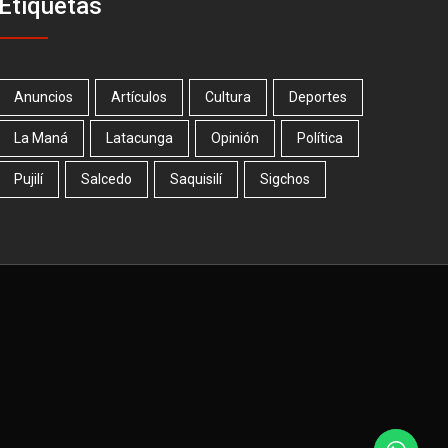
Etiquetas
Anuncios
Artículos
Cultura
Deportes
La Maná
Latacunga
Opinión
Política
Pujilí
Salcedo
Saquisilí
Sigchos