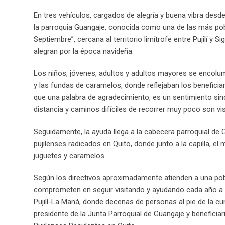
En tres vehículos, cargados de alegría y buena vibra desde l
la parroquia Guangaje, conocida como una de las más pobre
Septiembre”, cercana al territorio limítrofe entre Pujilí y
alegran por la época navideña.
Los niños, jóvenes, adultos y adultos mayores se encolu
y las fundas de caramelos, donde reflejaban los beneficiar
que una palabra de agradecimiento, es un sentimiento sin
distancia y caminos difíciles de recorrer muy poco son vi
Seguidamente, la ayuda llega a la cabecera parroquial de G
pujilenses radicados en Quito, donde junto a la capilla, el
juguetes y caramelos.
Según los directivos aproximadamente atienden a una pobl
comprometen en seguir visitando y ayudando cada año a m
Pujilí-La Maná, donde decenas de personas al pie de la cun
presidente de la Junta Parroquial de Guangaje y beneficia