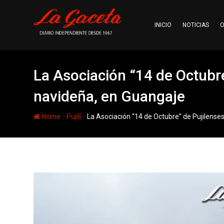
Skip
to
INICIO
NOTICIAS
O
content
La Asociación “14 de Octubr
navideña, en Guangaje
-
-
Home
Pujilí
La Asociación “14 de Octubre” de Pujilense