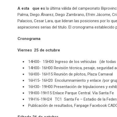
A esta que es
la última válida del campeonato Biprovinci
Palma, Diego Álvarez, Diego Zambrano, Efrén Jácome, Cri
Palacios, Cesar Lara, que lideran las posiciones por lo q
aspiraciones serias del titulo.
El cronograma establecido pa
Cronograma
Viernes 25 de octubre
14H00- 15H00 Ingreso de los vehiculas (de todas 
14H00- 16H00 Revisión técnica, pesaje, seguridad a
16H00- 16H15 Reunión de pilotos, Plaza Carnaval
16H15- 16H20 Encolumnamiento y enlace /por grup
16H30- 19H00 Presentación de tripulaciones y exhib
19H00-19H15 Enlace Parque Central. Vía Santa Fe
19H16-19H24 TC1 Santa Fe – Estadio de la Feder
Publicación de resultados, Fanpage Facebook CAD