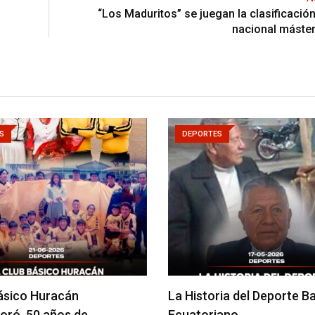
“Los Maduritos” se juegan la clasificación
nacional máster
S
DEPORTES
básico Huracán
La Historia del Deporte Ba
ró 50 años de…
Ecuatoriano