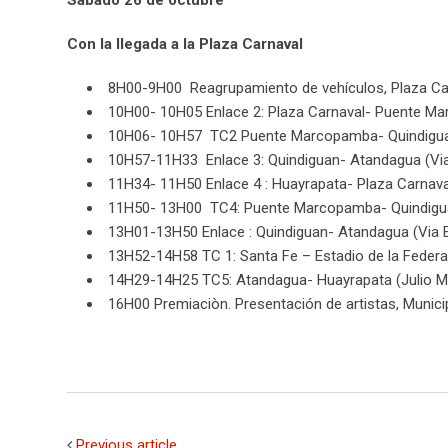
Sábado 26 de octubre
Con la llegada a la Plaza Carnaval
8H00-9H00 Reagrupamiento de vehículos, Plaza Ca
10H00- 10H05 Enlace 2: Plaza Carnaval- Puente M
10H06- 10H57 TC2 Puente Marcopamba- Quindigu
10H57-11H33 Enlace 3: Quindiguan- Atandagua (Vi
11H34- 11H50 Enlace 4 : Huayrapata- Plaza Carnav
11H50- 13H00 TC4: Puente Marcopamba- Quindigu
13H01-13H50 Enlace : Quindiguan- Atandagua (Via 
13H52-14H58 TC 1: Santa Fe – Estadio de la Feder
14H29-14H25 TC5: Atandagua- Huayrapata (Julio 
16H00 Premiaciòn. Presentación de artistas, Munic
Previous article