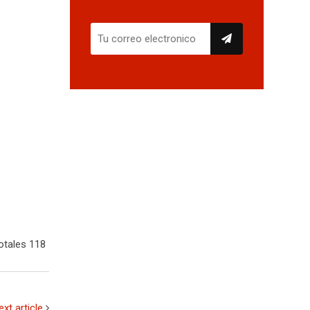
otales 118
ext article