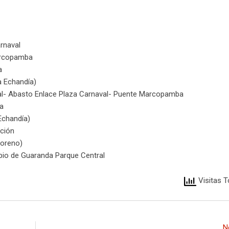
rnaval
arcopamba
a
a Echandía)
al- Abasto Enlace Plaza Carnaval- Puente Marcopamba
a
Echandía)
ación
Moreno)
ipio de Guaranda Parque Central
Visitas T
N