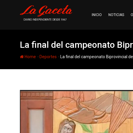
Skip
to
INICIO
NOTICIAS
O
content
La final del campeonato Bipr
-
-
Home
Deportes
La final del campeonato Biprovincial d