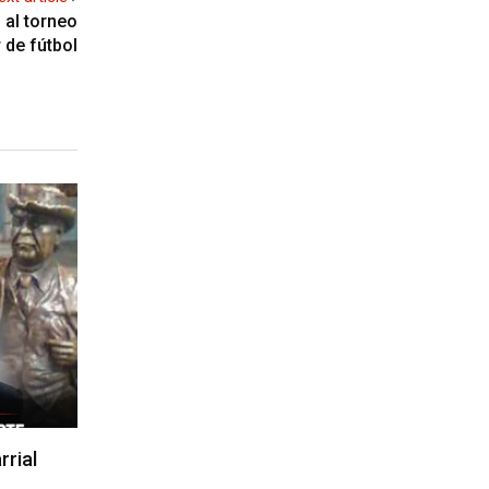
 al torneo
 de fútbol
rrial