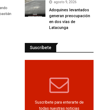
agosto 9, 2026
nando
Adoquines levantados
bastián
generan preocupación
en dos vías de
Latacunga
Suscríbete
Suscríbete para enterarte de
todas nuestras noticias