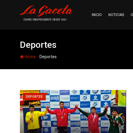
Skip
to
INICIO
NOTICIAS
O
content
Deportes
-
Home
Deportes
DEPORTES