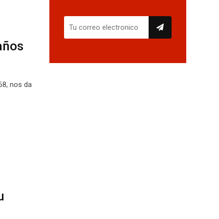
 años
968, nos da
u