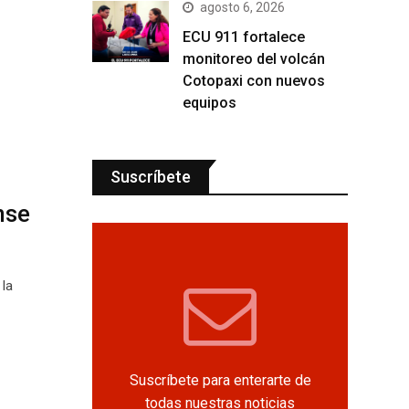
agosto 6, 2026
ECU 911 fortalece
monitoreo del volcán
Cotopaxi con nuevos
equipos
Suscríbete
nse
 la
Suscríbete para enterarte de
todas nuestras noticias