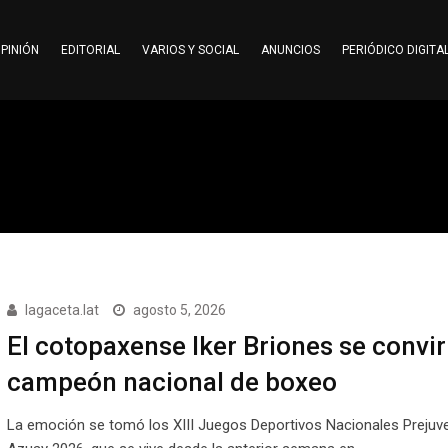
PINIÓN
EDITORIAL
VARIOS Y SOCIAL
ANUNCIOS
PERIÓDICO DIGITA
lagaceta.lat
agosto 5, 2026
El cotopaxense Iker Briones se convir
campeón nacional de boxeo
La emoción se tomó los XIII Juegos Deportivos Nacionales Prejuve