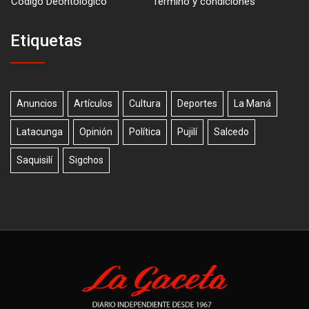
Código Deontológico
Término y condiciones
Etiquetas
Anuncios
Artículos
Cultura
Deportes
La Maná
Latacunga
Opinión
Política
Pujilí
Salcedo
Saquisilí
Sigchos