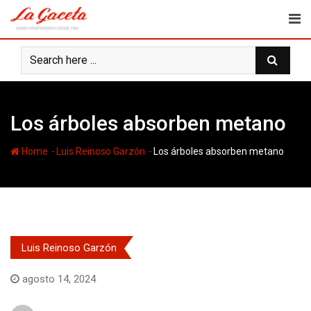
Skip
to
content
Los árboles absorben metano
-
-
Home
Luis Reinoso Garzón
Los árboles absorben metano
Luis Reinoso Garzón
agosto 14, 2024