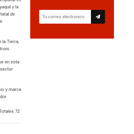
aquil y la
tatal de
ue
la Tierra,
roni.
se en esta
 sector
cio y marca
dor.
Totales 72