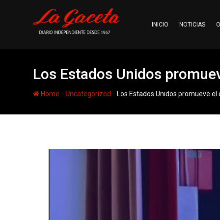
Skip
to
INICIO
NOTICIAS
O
content
Los Estados Unidos promueve
-
-
Home
Uncategorized
Los Estados Unidos promueve el d