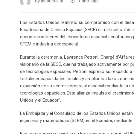
By
lagaceta.lat
1 año ago
Los Estados Unidos reafirmó su compromiso con el desarro
Ecuatoriana de Ciencia Espacial (SECE) el miércoles 7 de 
encontraron líderes del ecosistema espacial ecuatoriano 
STEM e industria geoespacial.
Durante la ceremonia, Lawrence Petroni, Chargé d’Affaires,
visionario de la SECE, que ha trabajado activamente por p
de tecnologías espaciales. Petroni expresó su respaldo a
fortalecer capacidades locales y ampliar los lazos con in
expansión de su sector comercial espacial mediante la co
tecnologías espaciales. Esta alianza impulsa el crecimie
Unidos y el Ecuador”.
La Embajada y el Consulado de los Estados Unidos están 
ingeniería y matemáticas (STEM) en el Ecuador, mediante in
Ese compromiso es visible en los programas, como el Pla