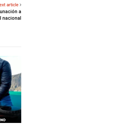
ext article
cunación a
l nacional