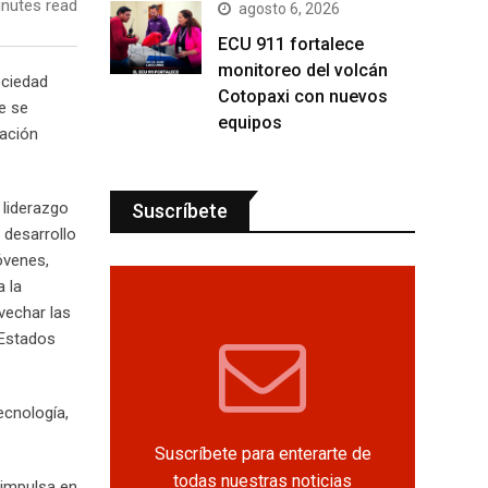
nutes read
agosto 6, 2026
ECU 911 fortalece
monitoreo del volcán
ociedad
Cotopaxi con nuevos
e se
equipos
cación
 liderazgo
Suscríbete
 desarrollo
óvenes,
a la
vechar las
 Estados
ecnología,
Suscríbete para enterarte de
todas nuestras noticias
 impulsa en