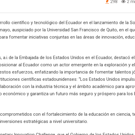
298
2 mi
llo científico y tecnológico del Ecuador en el lanzamiento de la S
mayo, auspiciado por la Universidad San Francisco de Quito, en el qu
para fomentar iniciativas conjuntas en las áreas de innovación, edu
 a.i. de la Embajada de los Estados Unidos en el Ecuador, destacó el
osicionar al Ecuador como un actor emergente en la exploración y el
 estos esfuerzos, enfatizando la importancia de fomentar talentos j
stituciones científicas estadounidenses: “Los Estados Unidos impuls
laboración con la industria técnica y el ámbito académico para apro
nto económico y garantiza un futuro más seguro y próspero para los
comprometidos con el fortalecimiento de la educación en ciencia, t
versiones estratégicas a nivel universitario.
netary Innovation Challenge, que el Gobierno de los Estados Unidos