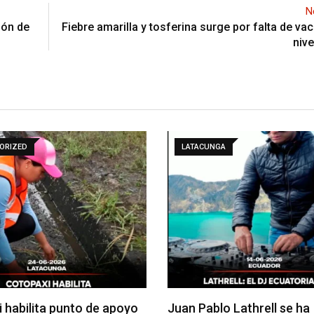
N
ión de
Fiebre amarilla y tosferina surge por falta de va
nive
ORIZED
LATACUNGA
 habilita punto de apoyo
Juan Pablo Lathrell se ha