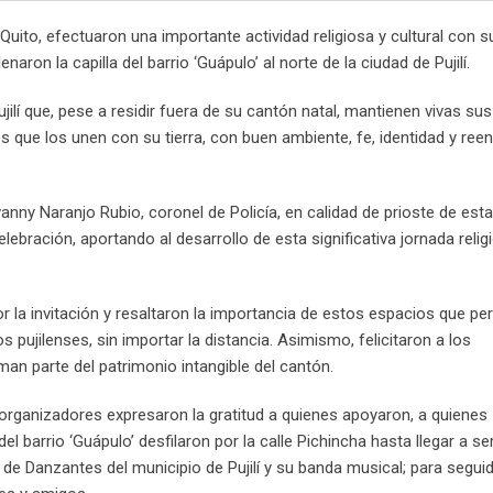
Quito, efectuaron una importante actividad religiosa y cultural con s
aron la capilla del barrio ‘Guápulo’ al norte de la ciudad de Pujilí.
lí que, pese a residir fuera de su cantón natal, mantienen vivas sus
les que los unen con su tierra, con buen ambiente, fe, identidad y ree
nny Naranjo Rubio, coronel de Policía, en calidad de prioste de esta 
lebración, aportando al desarrollo de esta significativa jornada reli
 la invitación y resaltaron la importancia de estos espacios que pe
os pujilenses, sin importar la distancia. Asimismo, felicitaron a los
an parte del patrimonio intangible del cantón.
organizadores expresaron la gratitud a quienes apoyaron, a quienes
l barrio ‘Guápulo’ desfilaron por la calle Pichincha hasta llegar a se
 de Danzantes del municipio de Pujilí y su banda musical; para segu