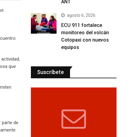
ANT
us
agosto 6, 2026
ECU 911 fortalece
monitoreo del volcán
ncuentro
Cotopaxi con nuevos
equipos
actividad;
giosa que
Suscríbete
rmiten
r parte de
idamente