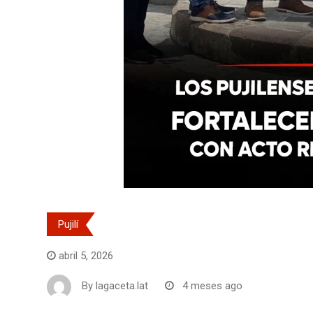
Pujilí
abril 5, 2026
By
lagaceta.lat
4 meses ago