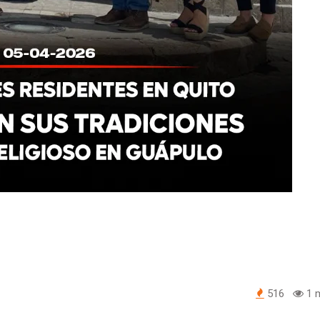
516
1 m