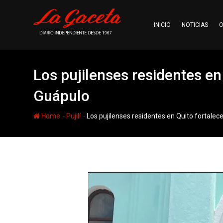
Skip
to
INICIO
NOTICIAS
O
content
Los pujilenses residentes en 
Guápulo
-
-
Home
Pujilí
Los pujilenses residentes en Quito fortalece