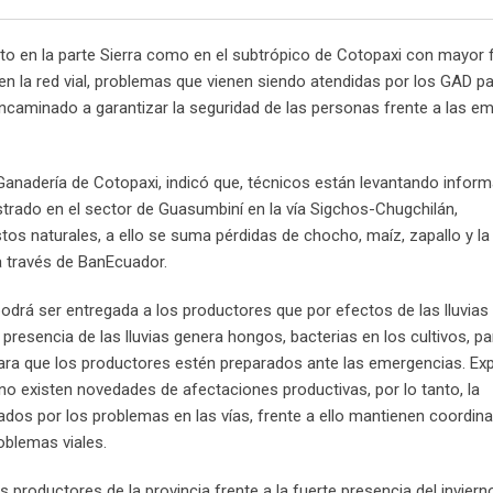
anto en la parte Sierra como en el subtrópico de Cotopaxi con mayor 
n la red vial, problemas que vienen siendo atendidas por los GAD pa
 encaminado a garantizar la seguridad de las personas frente a las e
 y Ganadería de Cotopaxi, indicó que, técnicos están levantando infor
istrado en el sector de Guasumbiní en la vía Sigchos-Chugchilán,
tos naturales, a ello se suma pérdidas de chocho, maíz, zapallo y la
 a través de BanEcuador.
odrá ser entregada a los productores que por efectos de las lluvias
resencia de las lluvias genera hongos, bacterias en los cultivos, par
 para que los productores estén preparados ante las emergencias. Exp
 existen novedades de afectaciones productivas, por lo tanto, la
ados por los problemas en las vías, frente a ello mantienen coordin
roblemas viales.
 productores de la provincia frente a la fuerte presencia del inviern