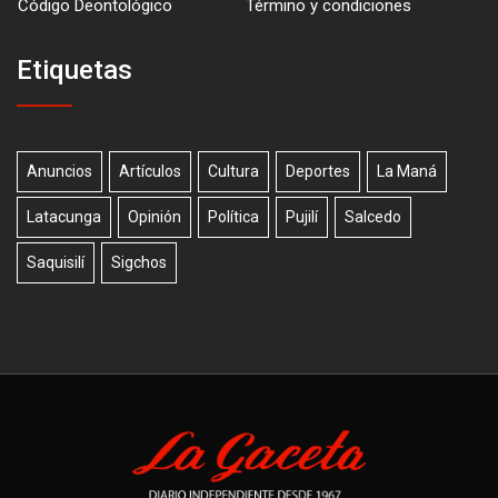
Código Deontológico
Término y condiciones
Etiquetas
Anuncios
Artículos
Cultura
Deportes
La Maná
Latacunga
Opinión
Política
Pujilí
Salcedo
Saquisilí
Sigchos