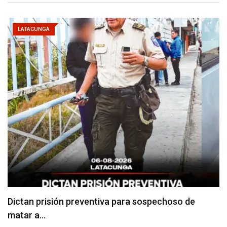
LATACUNGA
Usuarios madrugan y hacen largas filas para
obtener…