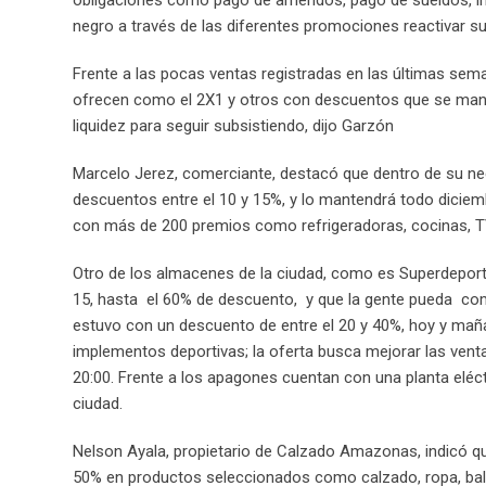
obligaciones como pago de arriendos, pago de sueldos, i
negro a través de las diferentes promociones reactivar s
Frente a las pocas ventas registradas en las últimas se
ofrecen como el 2X1 y otros con descuentos que se mante
liquidez para seguir subsistiendo, dijo Garzón
Marcelo Jerez, comerciante, destacó que dentro de su neg
descuentos entre el 10 y 15%, y lo mantendrá todo dicie
con más de 200 premios como refrigeradoras, cocinas, TV,
Otro de los almacenes de la ciudad, como es Superdeport
15, hasta el 60% de descuento, y que la gente pueda com
estuvo con un descuento de entre el 20 y 40%, hoy y maña
implementos deportivas; la oferta busca mejorar las venta
20:00. Frente a los apagones cuentan con una planta eléctri
ciudad.
Nelson Ayala, propietario de Calzado Amazonas, indicó qu
50% en productos seleccionados como calzado, ropa, balo