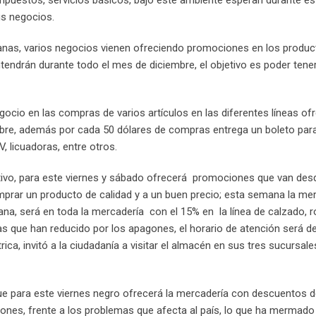
mpuestos, servicios básicos, bajo este ambiente esperan durante es
us negocios.
manas, varios negocios vienen ofreciendo promociones en los produ
ndrán durante todo el mes de diciembre, el objetivo es poder tener
ocio en las compras de varios artículos en las diferentes líneas of
mbre, además por cada 50 dólares de compras entrega un boleto para
 licuadoras, entre otros.
ivo, para este viernes y sábado ofrecerá promociones que van desd
prar un producto de calidad y a un buen precio; esta semana la me
na, será en toda la mercadería con el 15% en la línea de calzado, r
s que han reducido por los apagones, el horario de atención será de
ca, invitó a la ciudadanía a visitar el almacén en sus tres sucursale
e para este viernes negro ofrecerá la mercadería con descuentos de
nes, frente a los problemas que afecta al país, lo que ha mermado 