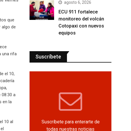
te viernes
agosto 6, 2026
ECU 911 fortalece
monitoreo del volcán
ctos que
Cotopaxi con nuevos
 algo de
equipos
rece
 una rifa
Suscríbete
e el 10,
rcadería
opa,
 08:30 a
s en la
Suscríbete para enterarte de
l 10 al
el
todas nuestras noticias