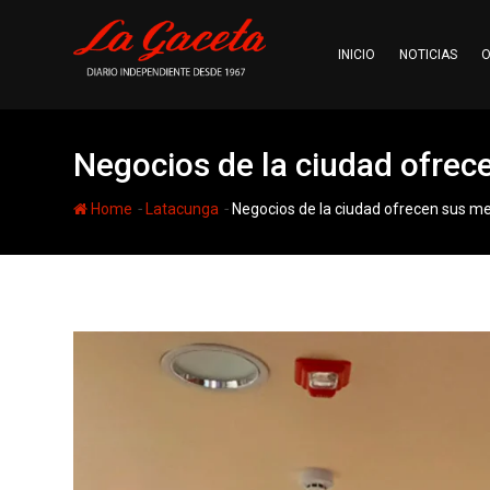
Skip
to
INICIO
NOTICIAS
O
content
Negocios de la ciudad ofrec
-
-
Home
Latacunga
Negocios de la ciudad ofrecen sus m