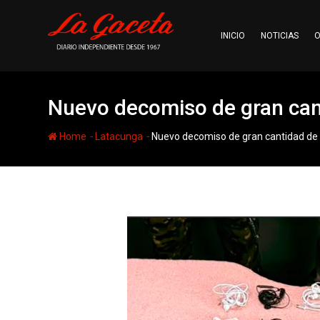
Skip
to
INICIO
NOTICIAS
O
content
Nuevo decomiso de gran cant
-
-
Home
Latacunga
Nuevo decomiso de gran cantidad de 