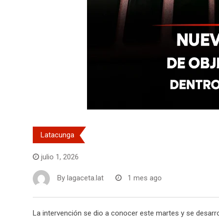
Latacunga
julio 1, 2026
By
lagaceta.lat
1 mes ago
La intervención se dio a conocer este martes y se desar