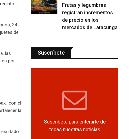
 recinto
Frutas y legumbres
registran incrementos
de precio en los
fonos, 34
mercados de Latacunga
aquetes de
Suscríbete
a, las
ntes por
xi, con el
rtalecer la
Suscríbete para enterarte de
todas nuestras noticias
 resultado