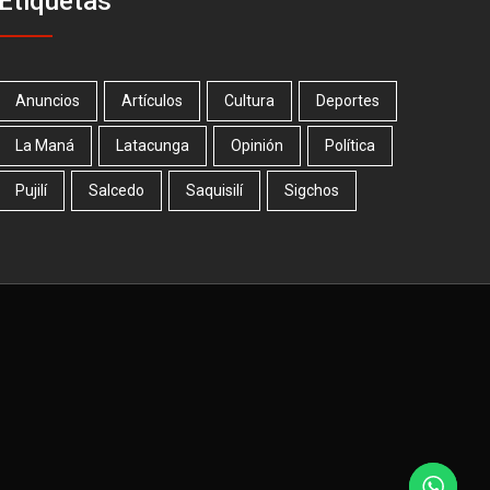
Etiquetas
Anuncios
Artículos
Cultura
Deportes
La Maná
Latacunga
Opinión
Política
Pujilí
Salcedo
Saquisilí
Sigchos