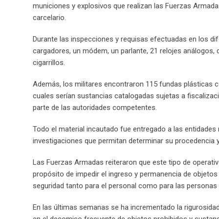
municiones y explosivos que realizan las Fuerzas Armadas pa
carcelario.
Durante las inspecciones y requisas efectuadas en los di
cargadores, un módem, un parlante, 21 relojes análogos, d
cigarrillos.
Además, los militares encontraron 115 fundas plásticas c
cuales serían sustancias catalogadas sujetas a fiscalizac
parte de las autoridades competentes.
Todo el material incautado fue entregado a las entidades 
investigaciones que permitan determinar su procedencia y 
Las Fuerzas Armadas reiteraron que este tipo de operati
propósito de impedir el ingreso y permanencia de objetos pr
seguridad tanto para el personal como para las personas p
En las últimas semanas se ha incrementado la rigurosidad 
en el decomiso frecuente de objetos prohibidos y sustanci