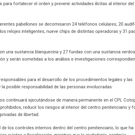
ra fortalecer el orden y prevenir actividades ilícitas al interior del
ferentes pabellones se decomisaron 24 teléfonos celulares, 20 audí
os relojes inteligentes, nueve chips de distintas operadoras y 31 p
on una sustancia blanquecina y 27 fundas con una sustancia verdos
ión y serán sometidas a los análisis e investigaciones correspondie
responsables para el desarrollo de los procedimientos legales y las
la posible responsabilidad de las personas involucradas.
vos continuará ejecutándose de manera permanente en el CPL Cotopa
ohibidos, reducir los riesgos al interior del centro penitenciario y fo
rivadas de libertad.
de los controles internos dentro del centro penitenciario, lo que ha
as sujetas a fiscalización, mientras que la ciudadanía, continúa