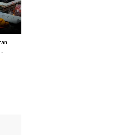
ran
n…