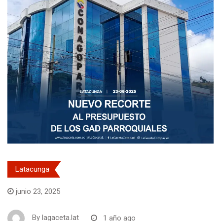
Latacunga
junio 23, 2025
By
lagaceta.lat
1 año ago