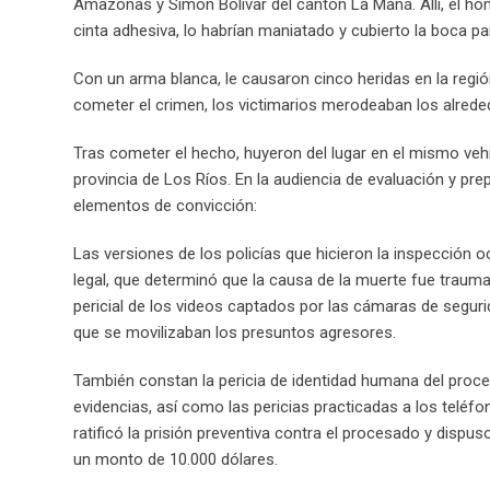
Amazonas y Simón Bolívar del cantón La Maná. Allí, el hom
cinta adhesiva, lo habrían maniatado y cubierto la boca para
Con un arma blanca, le causaron cinco heridas en la región
cometer el crimen, los victimarios merodeaban los alrededo
Tras cometer el hecho, huyeron del lugar en el mismo veh
provincia de Los Ríos. En la audiencia de evaluación y pre
elementos de convicción:
Las versiones de los policías que hicieron la inspección o
legal, que determinó que la causa de la muerte fue traum
pericial de los videos captados por las cámaras de segurid
que se movilizaban los presuntos agresores.
También constan la pericia de identidad humana del proc
evidencias, así como las pericias practicadas a los teléfon
ratificó la prisión preventiva contra el procesado y dispus
un monto de 10.000 dólares.