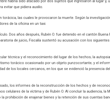
bre habría sido atacado por dos sujetos que ingresaron al lugar y, u
 evitar que pidiera auxilio.
 torácica, las cuales le provocaron la muerte. Según la investigació
res de la oficina en un taxi.
ículo. Dos años después, Rubén O. fue detenido en el cantón Buena 
paratoria de juicio, Fiscalía sustentó su acusación con los siguientes
cular técnica y el reconocimiento del lugar de los hechos; la autops
atismo torácico ocasionado por un objeto punzocortante; y el infor
ad de los locales cercanos, en los que se evidenció la presencia del 
esado, los informes de la reconstrucción de los hechos y de recono
os celulares de la víctima y de Rubén O. Al concluir la audiencia, la 
o la prohibición de enajenar bienes y la retención de sus cuentas ban