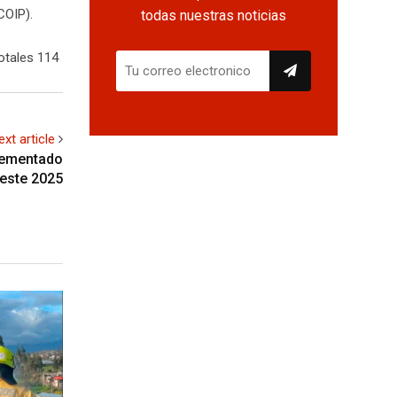
COIP).
todas nuestras noticias
otales 114
ext article
crementado
 este 2025