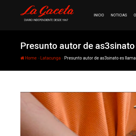
Skip
to
INICIO
NOTICIAS
O
content
Presunto autor de as3sinato 
-
-
Home
Latacunga
Presunto autor de as3sinato es llamad