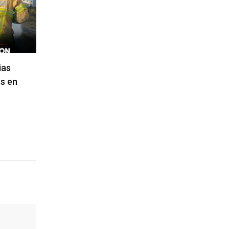
ias
s en