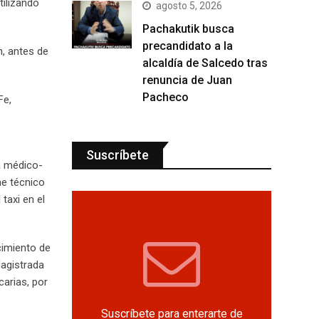
tilizando
agosto 5, 2026
Pachakutik busca
precandidato a la
n, antes de
alcaldía de Salcedo tras
renuncia de Juan
Pacheco
Fe,
Suscríbete
ia médico-
me técnico
taxi en el
cimiento de
Magistrada
carias, por
Suscríbete para enterarte de