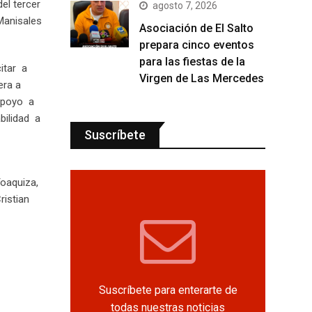
el tercer
agosto 7, 2026
Manisales
Asociación de El Salto
prepara cinco eventos
para las fiestas de la
citar a
Virgen de Las Mercedes
era a
apoyo a
bilidad a
Suscríbete
oaquiza,
ristian
Suscríbete para enterarte de
todas nuestras noticias