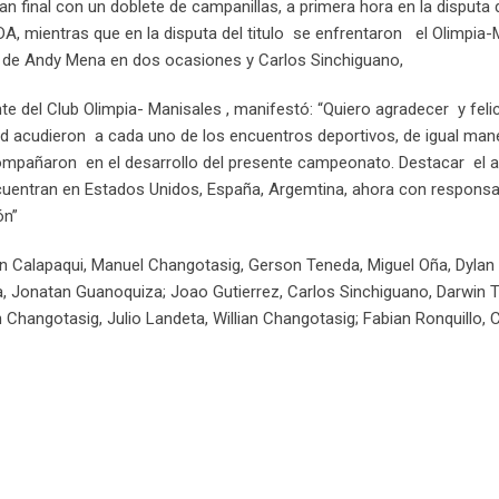
n final con un doblete de campanillas, a primera hora en la disputa d
A, mientras que en la disputa del titulo se enfrentaron el Olimpia-
 de Andy Mena en dos ocasiones y Carlos Sinchiguano,
nte del Club Olimpia- Manisales , manifestó: “Quiero agradecer y feli
dad acudieron a cada uno de los encuentros deportivos, de igual man
ompañaron en el desarrollo del presente campeonato. Destacar el 
uentran en Estados Unidos, España, Argemtina, ahora con responsa
ón”
in Calapaqui, Manuel Changotasig, Gerson Teneda, Miguel Oña, Dylan
 Jonatan Guanoquiza; Joao Gutierrez, Carlos Sinchiguano, Darwin T
Changotasig, Julio Landeta, Willian Changotasig; Fabian Ronquillo, C