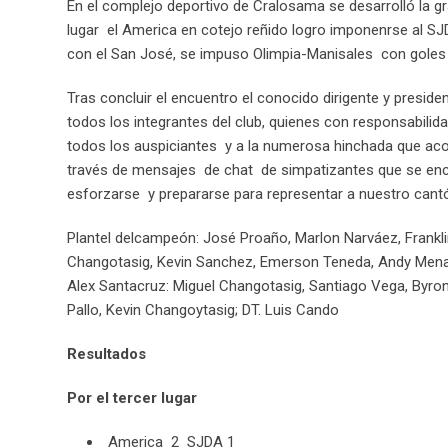
En el complejo deportivo de Cralosama se desarrolló la gra
lugar el America en cotejo reñido logro imponenrse al SJD
con el San José, se impuso Olimpia-Manisales con goles
Tras concluir el encuentro el conocido dirigente y preside
todos los integrantes del club, quienes con responsabili
todos los auspiciantes y a la numerosa hinchada que ac
través de mensajes de chat de simpatizantes que se enc
esforzarse y prepararse para representar a nuestro cant
Plantel delcampeón: José Proaño, Marlon Narváez, Frankl
Changotasig, Kevin Sanchez, Emerson Teneda, Andy Mena,
Alex Santacruz: Miguel Changotasig, Santiago Vega, Byron 
Pallo, Kevin Changoytasig; DT. Luis Cando
Resultados
Por el tercer lugar
America 2 SJDA 1