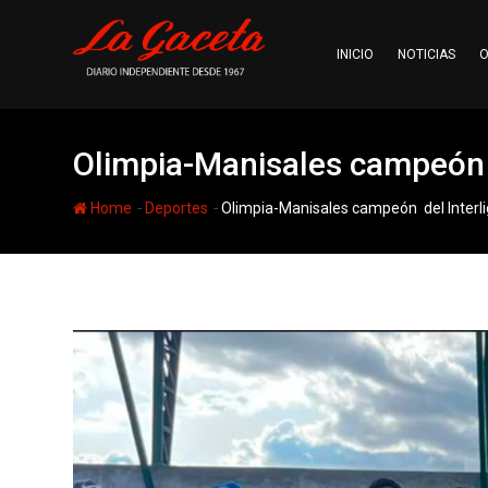
Skip
to
INICIO
NOTICIAS
O
content
Olimpia-Manisales campeón d
-
-
Home
Deportes
Olimpia-Manisales campeón del Interli