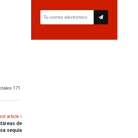
otales 171
ext article
táreas de
nsa sequía