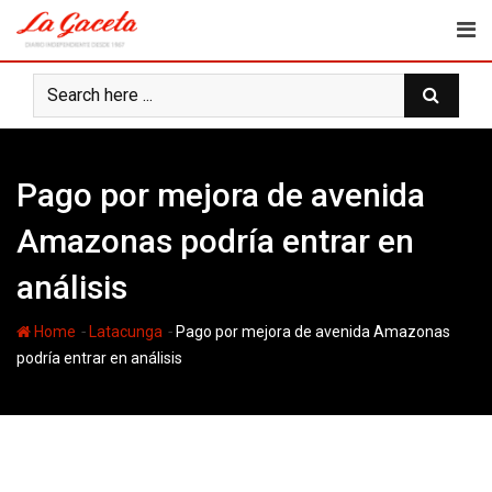
Skip
to
content
Pago por mejora de avenida
Amazonas podría entrar en
análisis
-
-
Home
Latacunga
Pago por mejora de avenida Amazonas
podría entrar en análisis