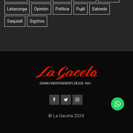
Latacunga
Opinión
Política
Pujilí
Salcedo
Saquisilí
Sigchos
© La Gaceta 2024.