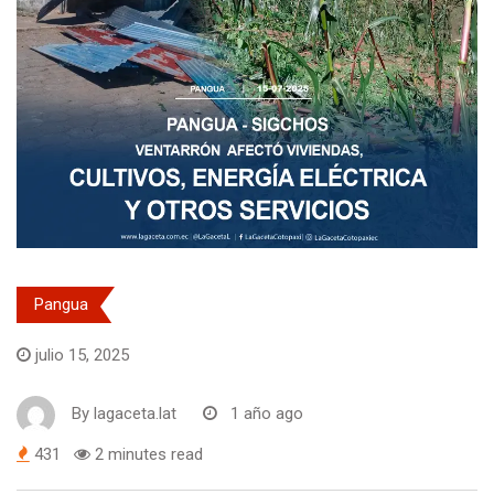
Pangua
julio 15, 2025
By
lagaceta.lat
1 año ago
431
2 minutes read