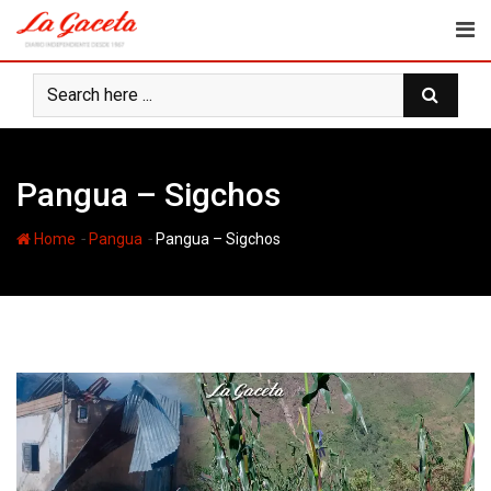
Skip
to
content
Pangua – Sigchos
-
-
Home
Pangua
Pangua – Sigchos