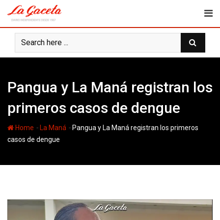
Skip
to
content
Pangua y La Maná registran los
primeros casos de dengue
-
-
Home
La Maná
Pangua y La Maná registran los primeros
casos de dengue