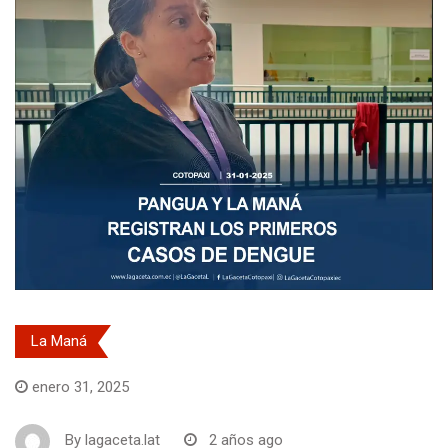
La Maná
enero 31, 2025
By
lagaceta.lat
2 años ago