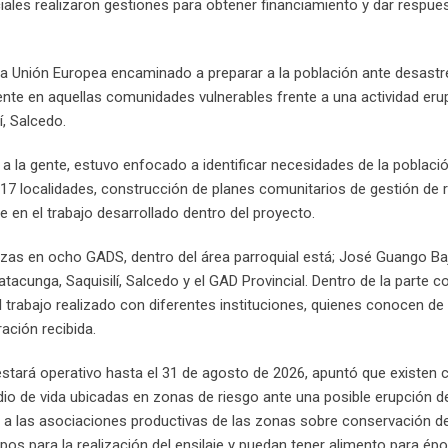
iales realizaron gestiones para obtener financiamiento y dar respues
la Unión Europea encaminado a preparar a la población ante desastre
gente en aquellas comunidades vulnerables frente a una actividad eru
í, Salcedo.
 la gente, estuvo enfocado a identificar necesidades de la població
 localidades, construcción de planes comunitarios de gestión de r
te en el trabajo desarrollado dentro del proyecto.
zas en ocho GADS, dentro del área parroquial está; José Guango Baj
tacunga, Saquisilí, Salcedo y el GAD Provincial. Dentro de la parte c
 trabajo realizado con diferentes instituciones, quienes conocen d
ación recibida.
, estará operativo hasta el 31 de agosto de 2026, apuntó que existen
edio de vida ubicadas en zonas de riesgo ante una posible erupción d
s a las asociaciones productivas de las zonas sobre conservación d
ipos para la realización del ensilaje y puedan tener alimento para ép