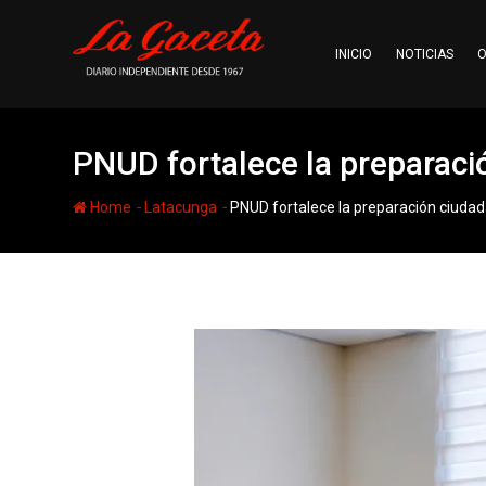
Skip
to
INICIO
NOTICIAS
O
content
PNUD fortalece la preparaci
-
-
Home
Latacunga
PNUD fortalece la preparación ciudad