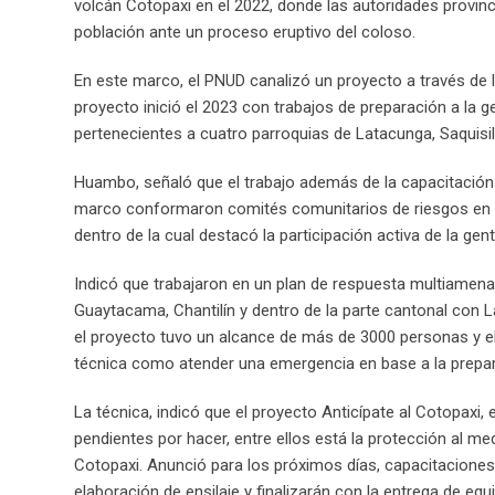
volcán Cotopaxi en el 2022, donde las autoridades provinc
población ante un proceso eruptivo del coloso.
En este marco, el PNUD canalizó un proyecto a través de 
proyecto inició el 2023 con trabajos de preparación a la 
pertenecientes a cuatro parroquias de Latacunga, Saquisil
Huambo, señaló que el trabajo además de la capacitación a
marco conformaron comités comunitarios de riesgos en 17
dentro de la cual destacó la participación activa de la gen
Indicó que trabajaron en un plan de respuesta multiamena
Guaytacama, Chantilín y dentro de la parte cantonal con La
el proyecto tuvo un alcance de más de 3000 personas y el
técnica como atender una emergencia en base a la prepar
La técnica, indicó que el proyecto Anticípate al Cotopaxi
pendientes por hacer, entre ellos está la protección al m
Cotopaxi. Anunció para los próximos días, capacitacione
elaboración de ensilaje y finalizarán con la entrega de equ