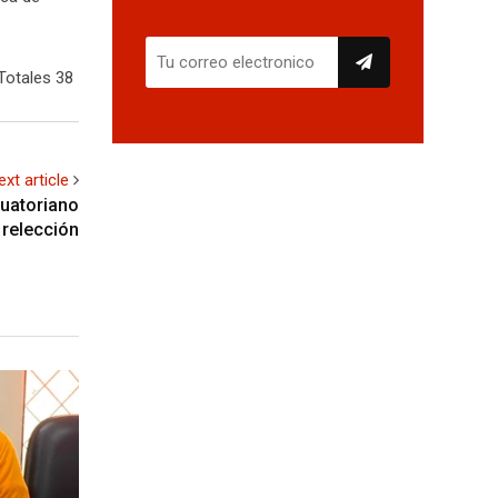
Totales 38
ext article
cuatoriano
 relección