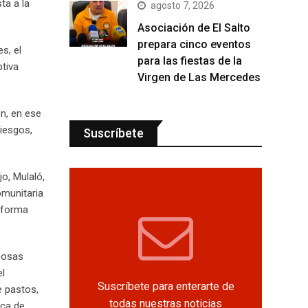
ta a la
agosto 7, 2026
Asociación de El Salto
prepara cinco eventos
s, el
para las fiestas de la
ptiva
Virgen de Las Mercedes
n, en ese
iesgos,
Suscríbete
o, Mulaló,
omunitaria
e forma
 cosas
el
Suscríbete para enterarte de
e pastos,
todas nuestras noticias
oca de