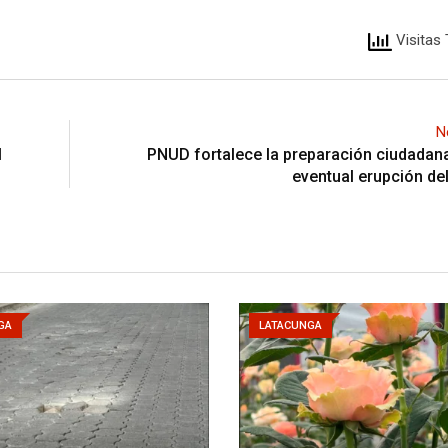
Visitas 
N
l
PNUD fortalece la preparación ciudadan
eventual erupción de
GA
LATACUNGA