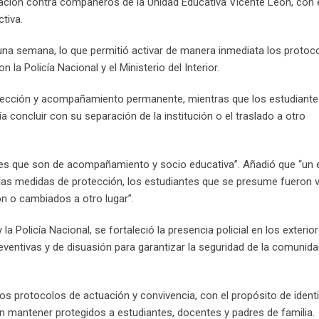
ción contra compañeros de la Unidad Educativa Vicente León, con e
tiva.
 una semana, lo que permitió activar de manera inmediata los protoc
la Policía Nacional y el Ministerio del Interior.
otección y acompañamiento permanente, mientras que los estudiant
a concluir con su separación de la institución o el traslado a otro
nes que son de acompañamiento y socio educativa”. Añadió que “un 
s las medidas de protección, los estudiantes que se presume fueron v
n o cambiados a otro lugar”.
a Policía Nacional, se fortaleció la presencia policial en los exterior
ventivas y de disuasión para garantizar la seguridad de la comunid
 los protocolos de actuación y convivencia, con el propósito de identi
an mantener protegidos a estudiantes, docentes y padres de familia.