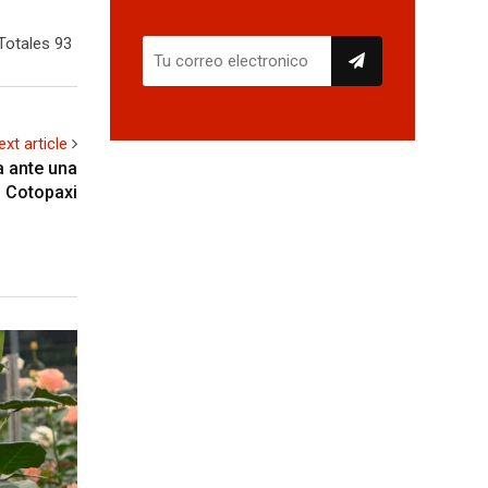
Totales 93
ext article
a ante una
l Cotopaxi