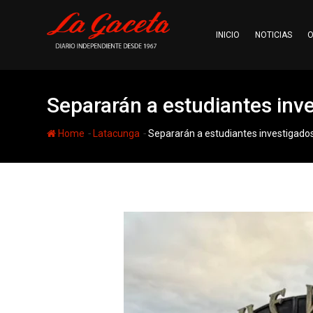
Skip
to
INICIO
NOTICIAS
O
content
Separarán a estudiantes inv
-
-
Home
Latacunga
Separarán a estudiantes investigado