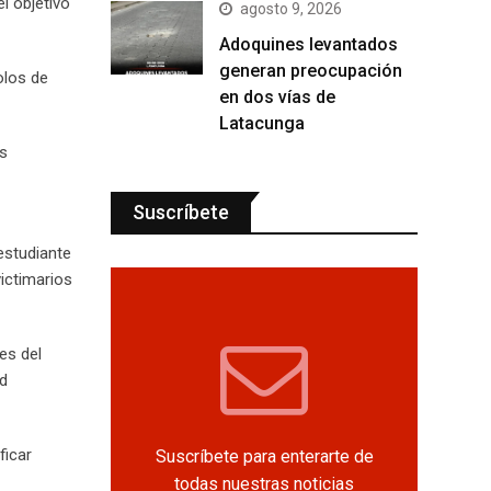
l objetivo
agosto 9, 2026
Adoquines levantados
generan preocupación
olos de
en dos vías de
Latacunga
es
Suscríbete
estudiante
ictimarios
es del
ad
ficar
Suscríbete para enterarte de
todas nuestras noticias