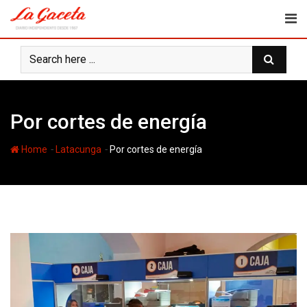
Skip
to
content
Por cortes de energía
-
-
Home
Latacunga
Por cortes de energía