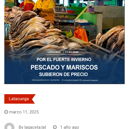
Latacunga
marzo 11, 2025
By
lagaceta.lat
1 año ago