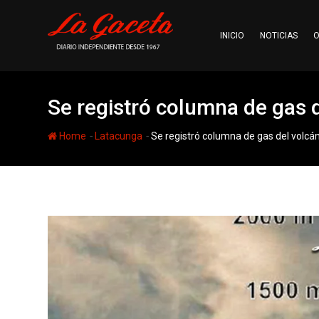
Skip
to
INICIO
NOTICIAS
O
content
Se registró columna de gas 
-
-
Home
Latacunga
Se registró columna de gas del volcá