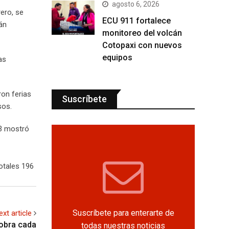
agosto 6, 2026
ero, se
ECU 911 fortalece
án
monitoreo del volcán
Cotopaxi con nuevos
equipos
as
ron ferias
Suscríbete
sos.
23 mostró
otales 196
Suscríbete para enterarte de
ext article
 obra cada
todas nuestras noticias