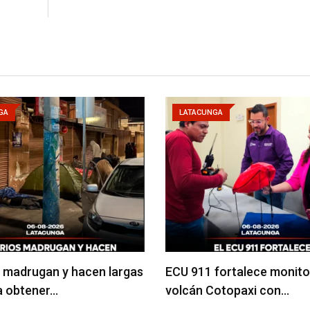
GA
LATACUNGA
 madrugan y hacen largas
ECU 911 fortalece monito
ra obtener…
volcán Cotopaxi con…