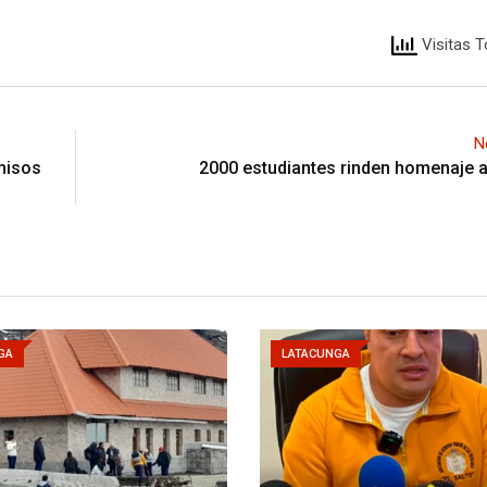
Visitas T
N
rmisos
2000 estudiantes rinden homenaje 
GA
LATACUNGA