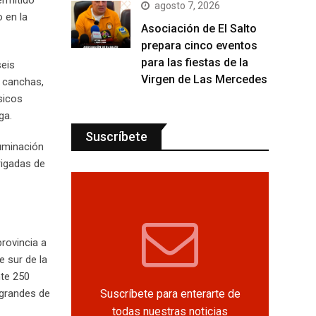
agosto 7, 2026
 en la
Asociación de El Salto
prepara cinco eventos
para las fiestas de la
seis
Virgen de Las Mercedes
s canchas,
sicos
ga.
Suscríbete
luminación
rigadas de
provincia a
e sur de la
nte 250
Suscríbete para enterarte de
 grandes de
todas nuestras noticias