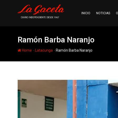
Skip
to
INICIO
NOTICIAS
O
content
Ramón Barba Naranjo
-
-
Home
Latacunga
Ramón Barba Naranjo