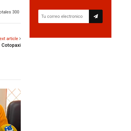
otales 300
ext article
a Cotopaxi