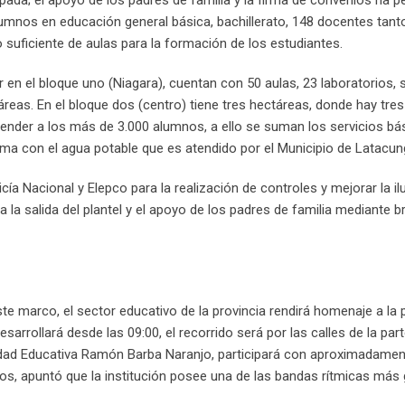
mnos en educación general básica, bachillerato, 148 docentes tanto
 suficiente de aulas para la formación de los estudiantes.
en el bloque uno (Niagara), cuentan con 50 aulas, 23 laboratorios, 
áreas. En el bloque dos (centro) tiene tres hectáreas, donde hay tre
tender a los más de 3.000 alumnos, a ello se suman los servicios bá
ema con el agua potable que es atendido por el Municipio de Latacun
ía Nacional y Elepco para la realización de controles y mejorar la i
a la salida del plantel y el apoyo de los padres de familia mediante b
te marco, el sector educativo de la provincia rendirá homenaje a la 
desarrollará desde las 09:00, el recorrido será por las calles de la part
 Unidad Educativa Ramón Barba Naranjo, participará con aproximadame
os, apuntó que la institución posee una de las bandas rítmicas más