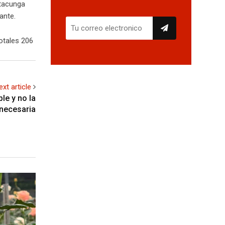
atacunga
ante.
otales 206
ext article
ble y no la
necesaria