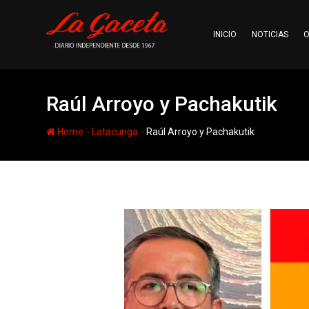
Skip
to
INICIO
NOTICIAS
O
content
Raúl Arroyo y Pachakutik
-
-
Home
Latacunga
Raúl Arroyo y Pachakutik