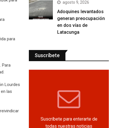
agosto 9, 2026
Adoquines levantados
generan preocupación
ara
en dos vías de
Latacunga
ida para
Suscríbete
. Para
ad.
ión Lourdes
 en las
eivindicar
Suscríbete para enterarte de
todas nuestras noticias