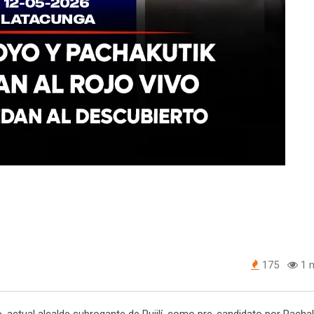
175
1 m
, actual alcalde subrogante de Pujilí, como pre-candidato por Pacha