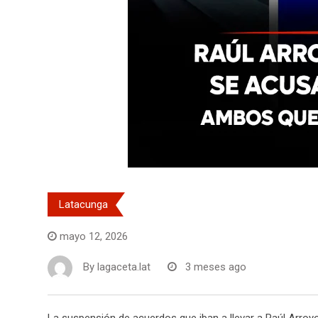
Latacunga
mayo 12, 2026
By
lagaceta.lat
3 meses ago
La suspensión de acuerdos que iban a llevar a Raúl Arroyo