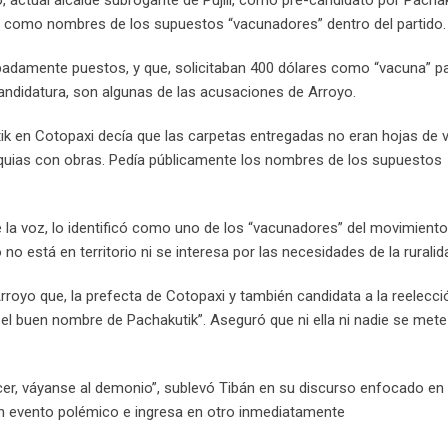
s como nombres de los supuestos “vacunadores” dentro del partido.
cipadamente puestos, y que, solicitaban 400 dólares como “vacuna” p
-candidatura, son algunas de las acusaciones de Arroyo.
ik en Cotopaxi decía que las carpetas entregadas no eran hojas de v
quias con obras. Pedía públicamente los nombres de los supuestos
rle la voz, lo identificó como uno de los “vacunadores” del movimiento
 está en territorio ni se interesa por las necesidades de la ruralid
Arroyo que, la prefecta de Cotopaxi y también candidata a la reelecc
 el buen nombre de Pachakutik”. Aseguró que ni ella ni nadie se mete
cer, váyanse al demonio”, sublevó Tibán en su discurso enfocado en r
un evento polémico e ingresa en otro inmediatamente