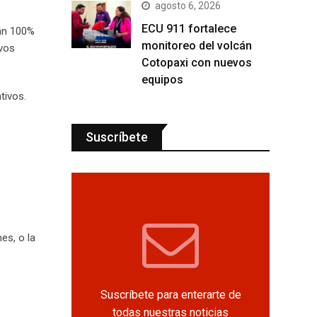
agosto 6, 2026
ECU 911 fortalece
rán 100%
monitoreo del volcán
ivos
Cotopaxi con nuevos
equipos
tivos.
Suscríbete
es, o la
Suscríbete para enterarte de
todas nuestras noticias