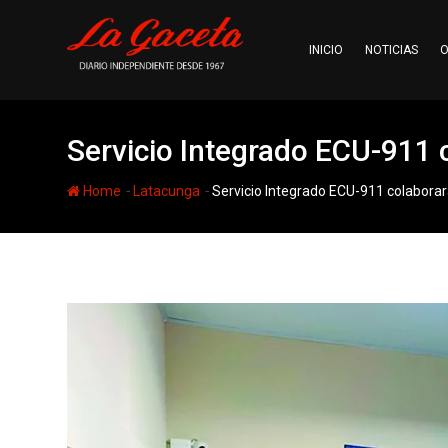
Skip
to
INICIO
NOTICIAS
O
content
Servicio Integrado ECU-911 co
-
-
Home
Latacunga
Servicio Integrado ECU-911 colaborará 