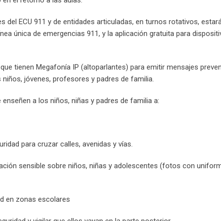
en el retorno a las aulas.
es del ECU 911 y de entidades articuladas, en turnos rotativos, esta
ínea única de emergencias 911, y la aplicación gratuita para disposit
que tienen Megafonía IP (altoparlantes) para emitir mensajes preven
s niños, jóvenes, profesores y padres de familia.
enseñen a los niños, niñas y padres de familia a:
ridad para cruzar calles, avenidas y vías.
ación sensible sobre niños, niñas y adolescentes (fotos con uniform
dad en zonas escolares