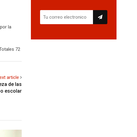
por la
Totales 72
ext article
eza de las
ño escolar