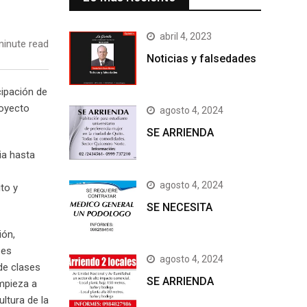
abril 4, 2023
inute read
Noticias y falsedades
cipación de
royecto
agosto 4, 2024
SE ARRIENDA
ia hasta
agosto 4, 2024
to y
SE NECESITA
ión,
 es
agosto 4, 2024
de clases
SE ARRIENDA
impieza a
ltura de la