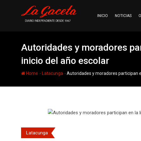
Skip
to
INICIO
NOTICIAS
O
content
Autoridades y moradores part
inicio del año escolar
-
-
Home
Latacunga
Autoridades y moradores participan en
Latacunga