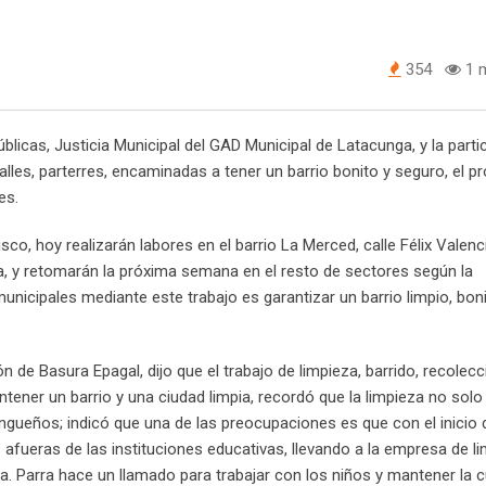
354
1 m
licas, Justicia Municipal del GAD Municipal de Latacunga, y la parti
calles, parterres, encaminadas a tener un barrio bonito y seguro, el p
es.
isco, hoy realizarán labores en el barrio La Merced, calle Félix Valenc
ba, y retomarán la próxima semana en el resto de sectores según la
unicipales mediante este trabajo es garantizar un barrio limpio, boni
 de Basura Epagal, dijo que el trabajo de limpieza, barrido, recolecc
antener un barrio y una ciudad limpia, recordó que la limpieza no solo
ngueños; indicó que una de las preocupaciones es que con el inicio 
afueras de las instituciones educativas, llevando a la empresa de l
a. Parra hace un llamado para trabajar con los niños y mantener la cu