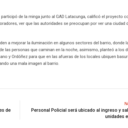
n participó de la minga junto al GAD Latacunga, calificó el proyecto 
radores, ver que las autoridades se preocupan por ver una ciudad di
uden a mejorar la iluminación en algunos sectores del barrio, donde l
d de las personas que caminan en la noche, asimismo, planteó a los 
uijano y Ordóñez para que en las afueras de los locales ubiquen basu
 dando una mala imagen al barrio.
N
es de
Personal Policial será ubicado al ingreso y sal
unidades e